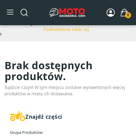
Podświetlenie tablic rej.
0
Strona główna
DLA MOTOCYKLA
Nadwozie
Podświetlenie tablic rej.
Brak dostępnych
produktów.
Bądźcie czujni! W tym miejscu zostanie wyświetlonych więcej
produktów w miarę ich dodawania.
Znajdź części
Grupa Produktów