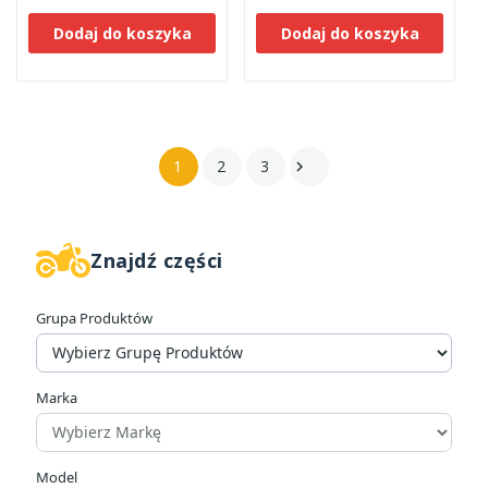
Dodaj do koszyka
Dodaj do koszyka
1
2
3

Znajdź części
W magazynie
9
Grupa Produktów
Kategorie
Kurtki damskie
12
Kurtki męskie
13
Marka
Cena
Model