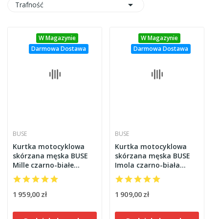

Trafność
W Magazynie
W Magazynie
Darmowa Dostawa
Darmowa Dostawa
BUSE
BUSE
Kurtka motocyklowa
Kurtka motocyklowa
skórzana męska BUSE
skórzana męska BUSE
Mille czarno-białe
Imola czarno-biała
102050
102550
1 959,00 zł
1 909,00 zł