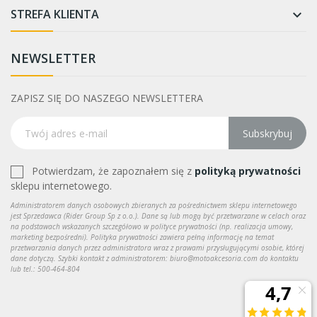
STREFA KLIENTA

NEWSLETTER
ZAPISZ SIĘ DO NASZEGO NEWSLETTERA
Subskrybuj
Potwierdzam, że zapoznałem się z
polityką prywatności
sklepu internetowego.
Administratorem danych osobowych zbieranych za pośrednictwem sklepu internetowego
jest Sprzedawca (Rider Group Sp z o.o.). Dane są lub mogą być przetwarzane w celach oraz
na podstawach wskazanych szczegółowo w polityce prywatności (np. realizacja umowy,
marketing bezpośredni). Polityka prywatności zawiera pełną informację na temat
przetwarzania danych przez administratora wraz z prawami przysługującymi osobie, której
dane dotyczą. Szybki kontakt z administratorem: biuro@motoakcesoria.com do kontaktu
lub tel.: 500-464-804