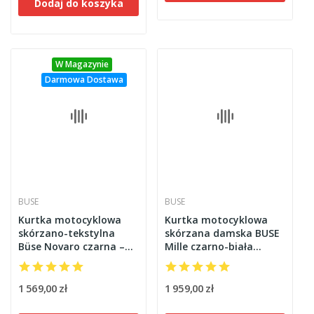
Dodaj do koszyka
W Magazynie
Darmowa Dostawa
BUSE
BUSE
Kurtka motocyklowa
Kurtka motocyklowa
skórzano-tekstylna
skórzana damska BUSE
Büse Novaro czarna –
Mille czarno-biała
Komfort i ochrona dla
102050
wymagających
motocyklistów
1 569,00 zł
1 959,00 zł