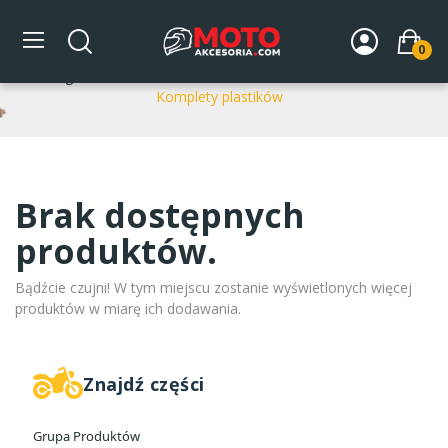
Komplety plastików
0
Strona główna
DLA MOTOCYKLA
Nadwozie
Plastiki
Komplety plastików
Brak dostępnych
produktów.
Bądźcie czujni! W tym miejscu zostanie wyświetlonych więcej
produktów w miarę ich dodawania.
Znajdź części
Grupa Produktów