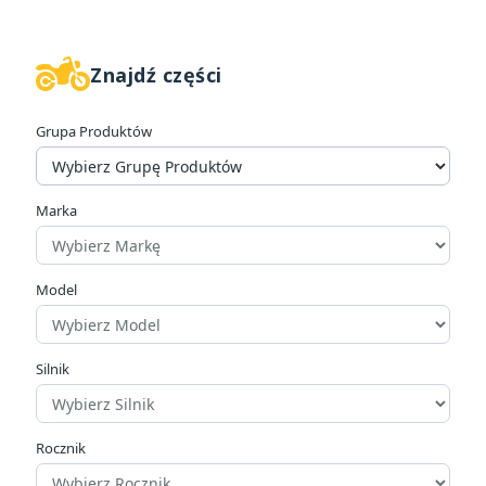
Znajdź części
W magazynie
41
Grupa Produktów
Cena
zł
zł
Marka
Producenci
Model
Rozmiar
Silnik
Rozmiar butów
Rocznik
Wodoodporność