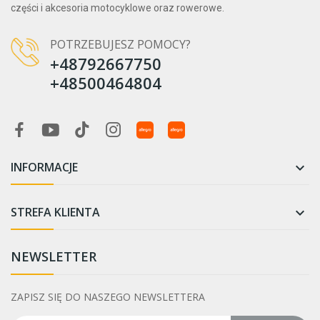
części i akcesoria motocyklowe oraz rowerowe.
Rzep / zamek błyskawiczny
5
Sznurowadła
6
POTRZEBUJESZ POMOCY?
Sznurowadła/ rzep
5
+48792667750
Sznurowadła/ zamek błyskawiczny
4
+48500464804
Sznurowadła/ zamek błyskawiczny/ rzep
2
INFORMACJE

STREFA KLIENTA

NEWSLETTER
ZAPISZ SIĘ DO NASZEGO NEWSLETTERA