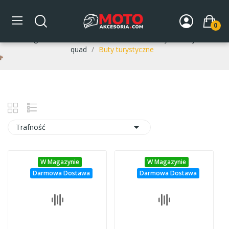
Buty turystyczne
0
Strona główna
DLA MOTOCYKLISTY
Buty motocyklowe /
quad
Buty turystyczne

Trafność
W Magazynie
W Magazynie
Darmowa Dostawa
Darmowa Dostawa