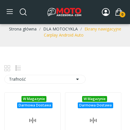
Ekrany nawigacyjne Carplay
0
Android Auto
Strona główna
DLA MOTOCYKLA
Ekrany nawigacyjne
Carplay Android Auto

Trafność
W Magazynie
W Magazynie
Darmowa Dostawa
Darmowa Dostawa