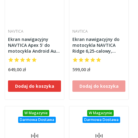
NAVTICA
NAVTICA
Ekran nawigacyjny
Ekran nawigacyjny do
NAVTICA Apex 5' do
motocykla NAVTICA
motocykla Android Auto
Ridge 6,25-calowy,
/ Apple CarPlay
CarPlay, BT
uniwersalny + do
uchwytu BMW
649,00 zł
599,00 zł
Dodaj do koszyka
Dodaj do koszyka
W Magazynie
W Magazynie
Darmowa Dostawa
Darmowa Dostawa