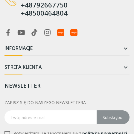
+48792667750
+48500464804
INFORMACJE

STREFA KLIENTA

NEWSLETTER
ZAPISZ SIĘ DO NASZEGO NEWSLETTERA
Subskrybuj
Potwierdzam, że zapoznałem się z
polityką prywatności