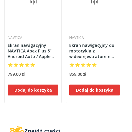
NAVTICA
NAVTICA
Ekran nawigacyjny
Ekran nawigacyjny do
NAVTICA Apex Plus 5"
motocykla z
Android Auto / Apple
wideorejestratorem
CarPlay do motocykla
NAVTICA Nomad Plus
BMW z WONDER WHEEL
DVR, 6,25 cali, CarPlay,
Android Auto
799,00 zł
859,00 zł
Dodaj do koszyka
Dodaj do koszyka
Znajdź części