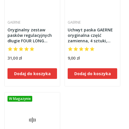
GAERNE
GAERNE
Oryginalny zestaw
Uchwyt paska GAERNE
pasków regulacyjnych
oryginalna część
długie FOUR LONG
zamienna, 4 sztuki,
STRAPS GX.J/SG.J
aluminium
GAERNE białe 4 sztuki
31,00 zł
9,00 zł
Dodaj do koszyka
Dodaj do koszyka
W Magazynie