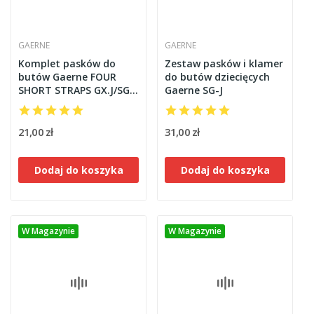
GAERNE
GAERNE
Komplet pasków do
Zestaw pasków i klamer
butów Gaerne FOUR
do butów dziecięcych
SHORT STRAPS GX.J/SG.J
Gaerne SG-J
black 4 szt
21,00 zł
31,00 zł
Dodaj do koszyka
Dodaj do koszyka
W Magazynie
W Magazynie