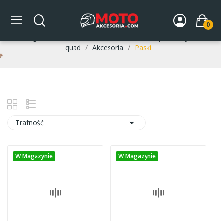
Paski
0
Strona główna
DLA MOTOCYKLISTY
Buty motocyklowe /
quad
Akcesoria
Paski

Trafność
W Magazynie
W Magazynie