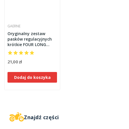
GAERNE
Oryginalny zestaw
pasków regulacyjnych
krótkie FOUR LONG
STRAPS GX.J/SG.J
GAERNE białe 4 sztuki
21,00 zł
Dodaj do koszyka
Znajdź części
W magazynie
5