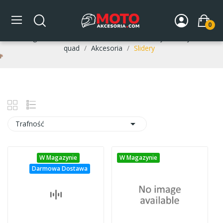
Slidery
0
Strona główna
DLA MOTOCYKLISTY
Buty motocyklowe /
quad
Akcesoria
Slidery

Trafność
W Magazynie
W Magazynie
Darmowa Dostawa