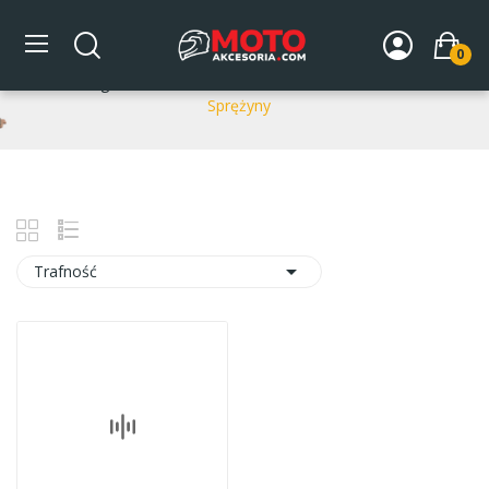
Sprężyny
0
Strona główna
DLA MOTOCYKLA
Zawieszenie
Sprężyny

Trafność