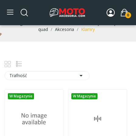
Klamry
0
Strona główna
DLA MOTOCYKLISTY
Buty motocyklowe /
quad
Akcesoria
Klamry

Trafność
W Magazynie
W Magazynie