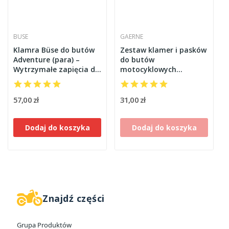
BUSE
GAERNE
Klamra Büse do butów
Zestaw klamer i pasków
Adventure (para) –
do butów
Wytrzymałe zapięcia do
motocyklowych
butów motocyklowych
G.ADVENTURE Gaerne
57,00 zł
31,00 zł
Dodaj do koszyka
Dodaj do koszyka
Znajdź części
W magazynie
2
Grupa Produktów