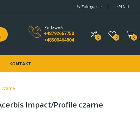
Zaloguj się
zł
PLN
Zadzwoń:
+48792667750
0
0
0
+48500464804
KONTAKT
e czarne
cerbis Impact/Profile czarne