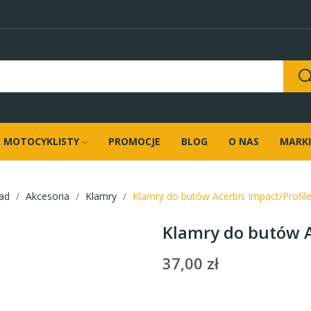
 MOTOCYKLISTY
PROMOCJE
BLOG
O NAS
MARKI
ad
Akcesoria
Klamry
Klamry do butów Acerbis Impact/Profil
Klamry do butów A
37,00 zł