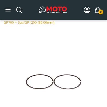
0
Strona główna
DLA MOTOCYKLA
Części silnikowe
Tłoki
Pierścienie
ProX Pierścień Tłokowy kpl. Yamaha
GP760 + Suv/GP1200 (86.00mm)