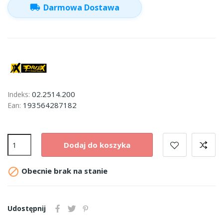
local_shipping
Darmowa Dostawa
02.2514.200
Indeks:
193564287182
Ean:
Dodaj do koszyka

Obecnie brak na stanie
Udostępnij