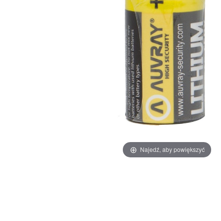
Najedź, aby powiększyć