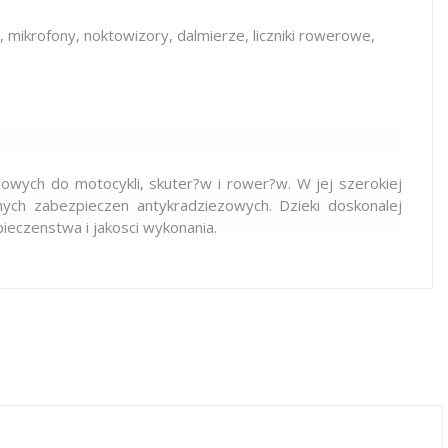
 mikrofony, noktowizory, dalmierze, liczniki rowerowe,
zowych do motocykli, skuter?w i rower?w. W jej szerokiej
innych zabezpieczen antykradziezowych
.
Dzieki doskonalej
eczenstwa i jakosci wykonania.