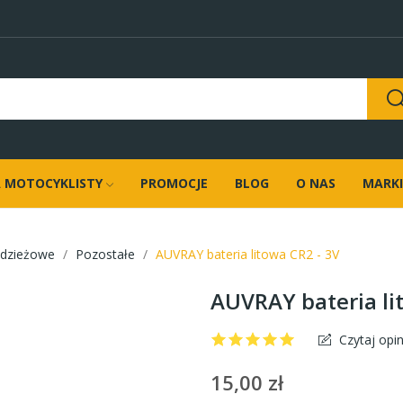
 MOTOCYKLISTY
PROMOCJE
BLOG
O NAS
MARKI
adzieżowe
Pozostałe
AUVRAY bateria litowa CR2 - 3V
AUVRAY bateria li
Czytaj opin
15,00 zł