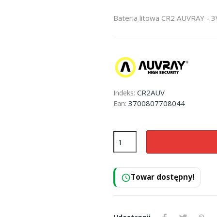
Bateria litowa CR2 AUVRAY - 3
CR2AUV
Indeks:
3700807708044
Ean:
Towar dostępny!
schedule