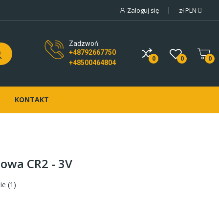
Zaloguj się
zł
PLN
Zadzwoń:
+48792667750
0
0
0
+48500464804
KONTAKT
towa CR2 - 3V
ie (
1
)