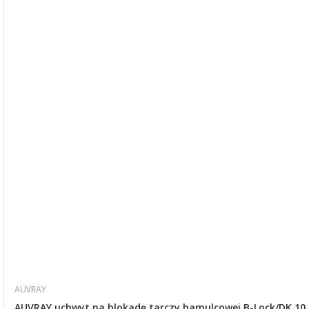
AUVRAY
AUVRAY uchwyt na blokadę tarczy hamulcowej B-Lock/DK 10 