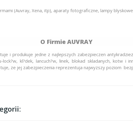
ami (Auvray, Xena, itp), aparaty fotograficzne, lampy blyskowe,
O Firmie AUVRAY
tuje i produkuje jedne z najlepszych zabezpieczen antykradzie
u-lock?w, kl?dek, lancuch?w, linek, blokad skladanych, kotw i 
uje, ze jej zabezpieczenia reprezentuja najwyzszy poziom bezpi
gorii: