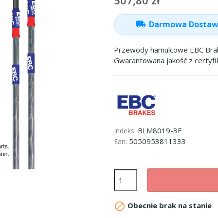
507,80 zł
local_shipping
Darmowa Dosta
Przewody hamulcowe EBC Brake
Gwarantowana jakość z certyf
BLM8019-3F
Indeks:
5050953811333
Ean:

Obecnie brak na stanie