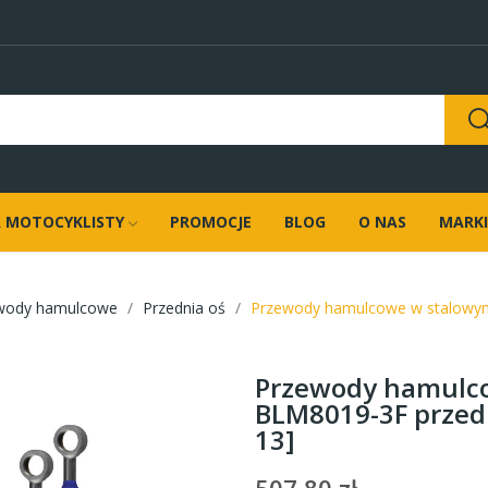
 MOTOCYKLISTY
PROMOCJE
BLOG
O NAS
MARKI
wody hamulcowe
Przednia oś
Przewody hamulcowe w stalowym
Przewody hamulco
BLM8019-3F przedn
13]