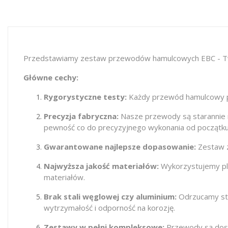
Przedstawiamy zestaw przewodów hamulcowych EBC - Twoj
Główne cechy:
Rygorystyczne testy:
Każdy przewód hamulcowy pr
Precyzja fabryczna:
Nasze przewody są starannie 
pewność co do precyzyjnego wykonania od początku
Gwarantowane najlepsze dopasowanie:
Zestaw z
Najwyższa jakość materiałów:
Wykorzystujemy plec
materiałów.
Brak stali węglowej czy aluminium:
Odrzucamy stal
wytrzymałość i odporność na korozję.
Zestawy w pełni kompleksowe:
Przewody są dost