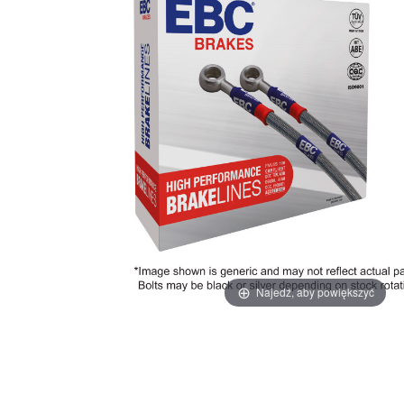
Najedź, aby powiększyć