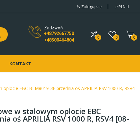
Zaloguj się
zł
PLN
Zadzwoń:
+48792667750
0
0
0
+48500464804
KONTAKT
 oplocie EBC BLM8019-3F przednia oś APRILIA RSV 1000 R, RSV4
we w stalowym oplocie EBC
ia oś APRILIA RSV 1000 R, RSV4 [08-