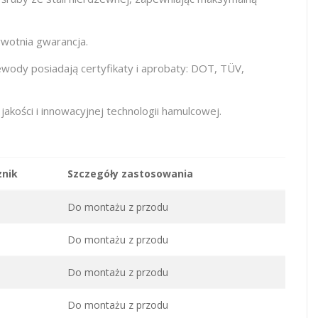
wotnia gwarancja.
ody posiadają certyfikaty i aprobaty: DOT, TÜV,
ości i innowacyjnej technologii hamulcowej.
znik
Szczegóły zastosowania
8
Do montażu z przodu
9
Do montażu z przodu
0
Do montażu z przodu
1
Do montażu z przodu