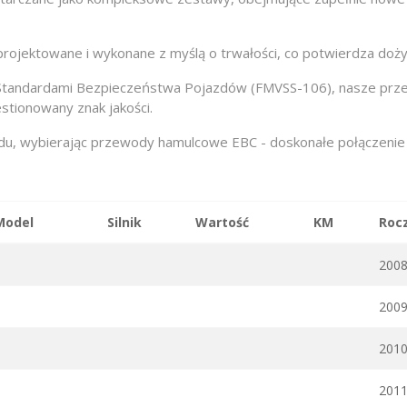
ojektowane i wykonane z myślą o trwałości, co potwierdza doży
Standardami Bezpieczeństwa Pojazdów (FMVSS-106), nasze przew
stionowany znak jakości.
, wybierając przewody hamulcowe EBC - doskonałe połączenie jak
Model
Silnik
Wartość
KM
Roc
200
200
201
201