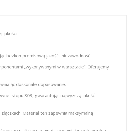
jakości!
jąc bezkompromisową jakość i niezawodność.
omponentami „wykonywanymi w warsztacie”. Oferujemy
wniając doskonałe dopasowanie.
zewnej stopu 303, gwarantując najwyższą jakość
h złączkach. Materiał ten zapewnia maksymalną
ruby ze stali nierdzewnej, zapewniając maksymalną