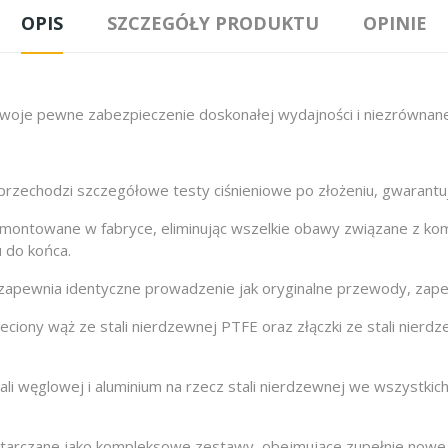
OPIS
SZCZEGÓŁY PRODUKTU
OPINIE
e pewne zabezpieczenie doskonałej wydajności i niezrównanej 
zechodzi szczegółowe testy ciśnieniowe po złożeniu, gwarantu
montowane w fabryce, eliminując wszelkie obawy związane z k
 do końca.
apewnia identyczne prowadzenie jak oryginalne przewody, zape
iony wąż ze stali nierdzewnej PTFE oraz złączki ze stali nierd
i węglowej i aluminium na rzecz stali nierdzewnej we wszystkic
arczane jako kompleksowe zestawy, obejmujące zupełnie nowe ś