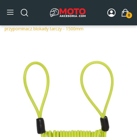
0
Strona główna
DLA MOTOCYKLA
Zabezpieczenia
przeciwkradzieżowe
Przypominacze
AUVRAY
przypominacz blokady tarczy - 1500mm