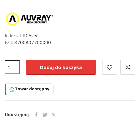
LRCAUV
Indeks:
3700807700000
Ean:
Dodaj do koszyka
Towar dostępny!
schedule
Udostępnij