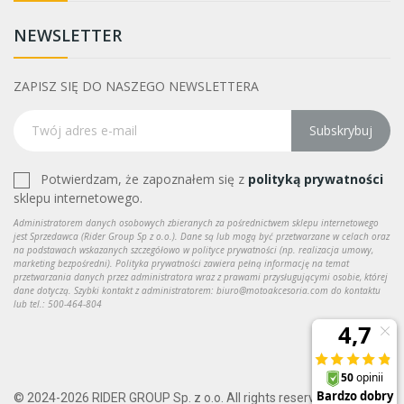
NEWSLETTER
ZAPISZ SIĘ DO NASZEGO NEWSLETTERA
Subskrybuj
Potwierdzam, że zapoznałem się z
polityką prywatności
sklepu internetowego.
Administratorem danych osobowych zbieranych za pośrednictwem sklepu internetowego
jest Sprzedawca (Rider Group Sp z o.o.). Dane są lub mogą być przetwarzane w celach oraz
na podstawach wskazanych szczegółowo w polityce prywatności (np. realizacja umowy,
marketing bezpośredni). Polityka prywatności zawiera pełną informację na temat
przetwarzania danych przez administratora wraz z prawami przysługującymi osobie, której
dane dotyczą. Szybki kontakt z administratorem: biuro@motoakcesoria.com do kontaktu
lub tel.: 500-464-804
© 2024-2026 RIDER GROUP Sp. z o.o. All rights reserved.