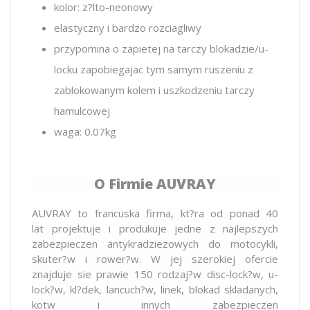
kolor: z?lto-neonowy
elastyczny i bardzo rozciagliwy
przypomina o zapietej na tarczy blokadzie/u-
locku zapobiegajac tym samym ruszeniu z
zablokowanym kolem i uszkodzeniu tarczy
hamulcowej
waga: 0.07kg
O Firmie AUVRAY
AUVRAY to francuska firma, kt?ra od ponad 40
lat projektuje i produkuje jedne z najlepszych
zabezpieczen antykradziezowych do motocykli,
skuter?w i rower?w. W jej szerokiej ofercie
znajduje sie prawie 150 rodzaj?w disc-lock?w, u-
lock?w, kl?dek, lancuch?w, linek, blokad skladanych,
kotw i innych zabezpieczen