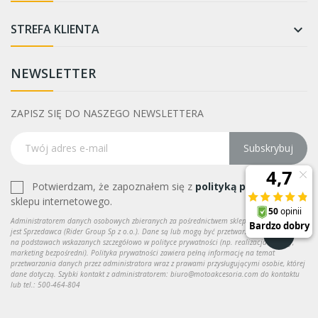
STREFA KLIENTA

NEWSLETTER
ZAPISZ SIĘ DO NASZEGO NEWSLETTERA
Subskrybuj
Potwierdzam, że zapoznałem się z
polityką prywatności
sklepu internetowego.
Administratorem danych osobowych zbieranych za pośrednictwem sklepu internetowego
jest Sprzedawca (Rider Group Sp z o.o.). Dane są lub mogą być przetwarzane w celach oraz
na podstawach wskazanych szczegółowo w polityce prywatności (np. realizacja umowy,
marketing bezpośredni). Polityka prywatności zawiera pełną informację na temat
przetwarzania danych przez administratora wraz z prawami przysługującymi osobie, której
dane dotyczą. Szybki kontakt z administratorem: biuro@motoakcesoria.com do kontaktu
lub tel.: 500-464-804