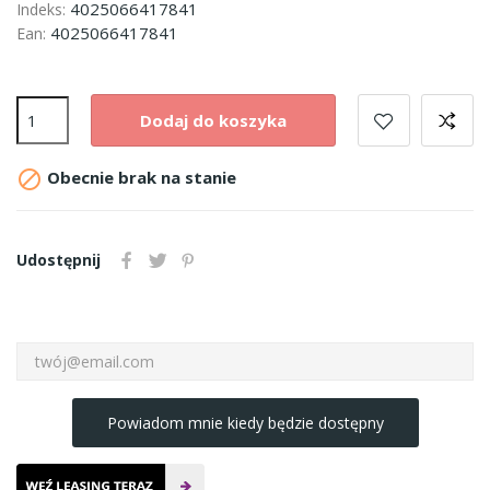
4025066417841
Indeks:
4025066417841
Ean:
Dodaj do koszyka

Obecnie brak na stanie
Udostępnij
Powiadom mnie kiedy będzie dostępny