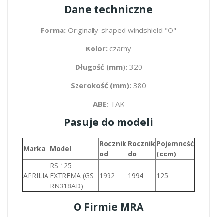
Dane techniczne
Forma:
Originally-shaped windshield "O"
Kolor:
czarny
Długość (mm):
320
Szerokość (mm):
380
ABE:
TAK
Pasuje do modeli
Rocznik
Rocznik
Pojemność
Marka
Model
od
do
(ccm)
RS 125
APRILIA
EXTREMA (GS
1992
1994
125
RN318AD)
O Firmie MRA