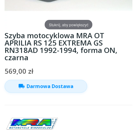
Stuknij, aby powiększyć
Szyba motocyklowa MRA OT
APRILIA RS 125 EXTREMA GS
RN318AD 1992-1994, forma ON,
czarna
569,00 zł
local_shipping
Darmowa Dostawa