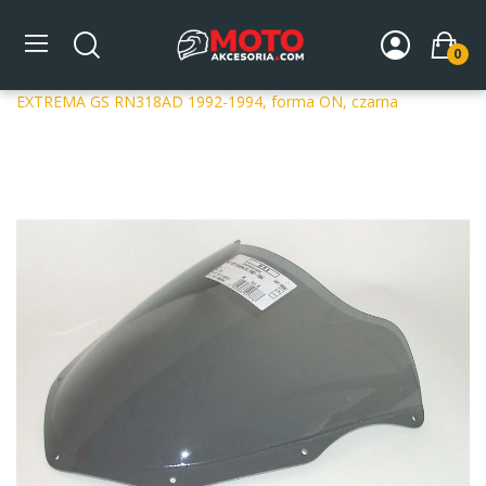
0
Strona główna
DLA MOTOCYKLA
Szyby
Szyby
dedykowane
Szyba motocyklowa MRA OT APRILIA RS 125
EXTREMA GS RN318AD 1992-1994, forma ON, czarna