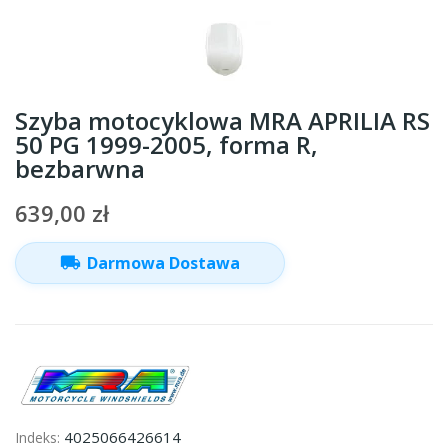
Szyba motocyklowa MRA APRILIA RS
50 PG 1999-2005, forma R,
bezbarwna
639,00 zł
local_shipping
Darmowa Dostawa
4025066426614
Indeks: