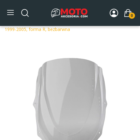
0
Strona główna
DLA MOTOCYKLA
Szyby
Szyby
dedykowane
Szyba motocyklowa MRA APRILIA RS 50 PG
1999-2005, forma R, bezbarwna