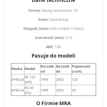
Forma:
Racing windscreen "R"
Kolor:
bezbarwny
Długość (mm):
390 (=OEM +10mm)
Szerokość (mm):
310
ABE:
TAK
Pasuje do modeli
Rocznik
Rocznik
Pojemność
Marka
Model
od
do
(ccm)
RS 125
APRILIA
1999
2005
125
(MP)
RS 50
APRILIA
1999
2005
50
(PG)
O Firmie MRA