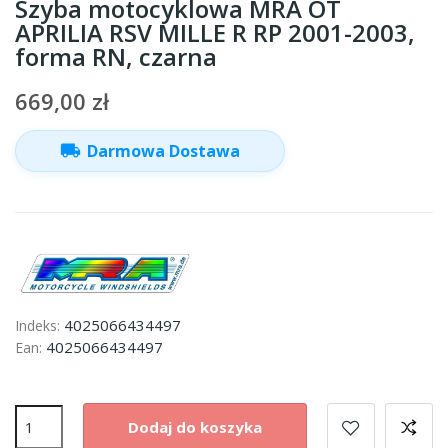
Szyba motocyklowa MRA OT
APRILIA RSV MILLE R RP 2001-2003,
forma RN, czarna
669,00 zł
local_shipping
Darmowa Dostawa
4025066434497
Indeks:
4025066434497
Ean:
Dodaj do koszyka