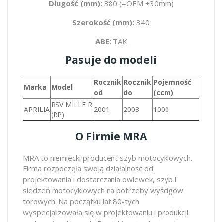
Długość (mm):
380 (=OEM +30mm)
Szerokość (mm):
340
ABE:
TAK
Pasuje do modeli
Rocznik
Rocznik
Pojemność
Marka
Model
od
do
(ccm)
RSV MILLE R
APRILIA
2001
2003
1000
(RP)
O Firmie MRA
MRA to niemiecki producent szyb motocyklowych.
Firma rozpoczęła swoją działalność od
projektowania i dostarczania owiewek, szyb i
siedzeń motocyklowych na potrzeby wyścigów
torowych. Na początku lat 80-tych
wyspecjalizowała się w projektowaniu i produkcji