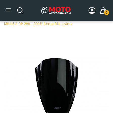
0
Strona główna
DLA MOTOCYKLA
Szyby
Szyby
dedykowane
Szyba motocyklowa MRA OT APRILIA RSV
MILLE R RP 2001-2003, forma RN, czarna