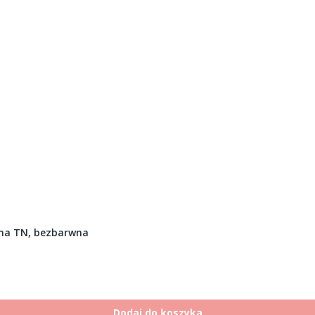
rma TN, bezbarwna
Dodaj do koszyka