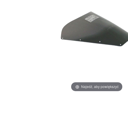
Najedź, aby powiększyć