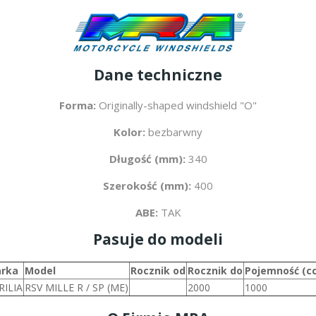
Dane techniczne
Forma:
Originally-shaped windshield "O"
Kolor:
bezbarwny
Długość (mm):
340
Szerokość (mm):
400
ABE:
TAK
Pasuje do modeli
rka
Model
Rocznik od
Rocznik do
Pojemność (c
RILIA
RSV MILLE R / SP (ME)
2000
1000