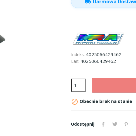
local_shipping
Darmowa Dosta
4025066429462
Indeks:
4025066429462
Ean:

Obecnie brak na stanie
Udostępnij