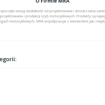
O Firmie MRA
zpoczęła swoją działalność od projektowania i dostarczania ow
 projektowaniu i produkcji szyb motocyklowych. Produkty są najwy
cigach motocyklowych. MRA współpracuje z niemieckimi jak i m
gorii: