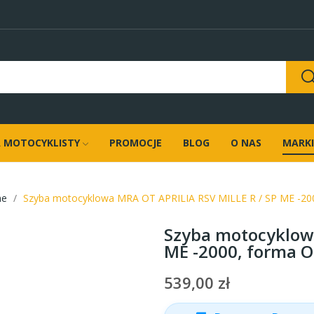
 MOTOCYKLISTY
PROMOCJE
BLOG
O NAS
MARKI
ne
Szyba motocyklowa MRA OT APRILIA RSV MILLE R / SP ME -20
Szyba motocyklowa
ME -2000, forma 
539,00 zł