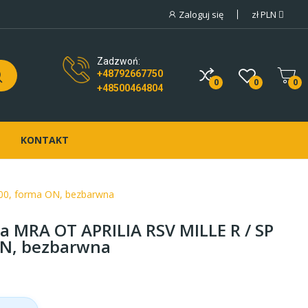
Zaloguj się
zł
PLN
Zadzwoń:
+48792667750
0
0
0
+48500464804
KONTAKT
00, forma ON, bezbarwna
 MRA OT APRILIA RSV MILLE R / SP
ON, bezbarwna