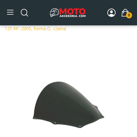
0
Strona główna
DLA MOTOCYKLA
Szyby
Szyby
dedykowane
Szyba motocyklowa MRA APRILIA RSV TUONO
125 RP -2005, forma O, czarna