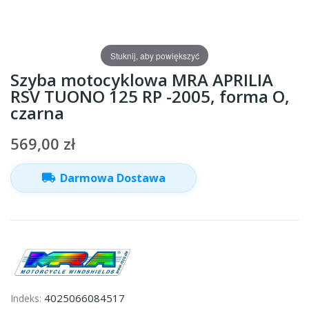
Stuknij, aby powiększyć
Szyba motocyklowa MRA APRILIA
RSV TUONO 125 RP -2005, forma O,
czarna
569,00 zł
local_shipping
Darmowa Dostawa
4025066084517
Indeks: