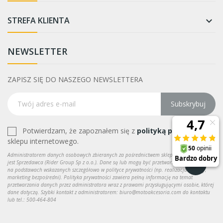
STREFA KLIENTA

NEWSLETTER
ZAPISZ SIĘ DO NASZEGO NEWSLETTERA
Subskrybuj
Potwierdzam, że zapoznałem się z
polityką prywatności
sklepu internetowego.
Administratorem danych osobowych zbieranych za pośrednictwem sklepu internetowego
jest Sprzedawca (Rider Group Sp z o.o.). Dane są lub mogą być przetwarzane w celach oraz
na podstawach wskazanych szczegółowo w polityce prywatności (np. realizacja umowy,
marketing bezpośredni). Polityka prywatności zawiera pełną informację na temat
przetwarzania danych przez administratora wraz z prawami przysługującymi osobie, której
dane dotyczą. Szybki kontakt z administratorem: biuro@motoakcesoria.com do kontaktu
lub tel.: 500-464-804