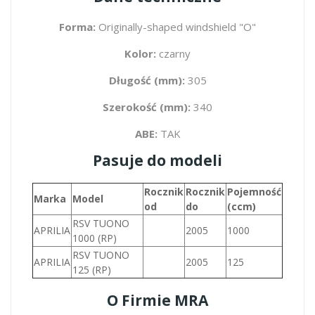
Forma:
Originally-shaped windshield "O"
Kolor:
czarny
Długość (mm):
305
Szerokość (mm):
340
ABE:
TAK
Pasuje do modeli
Rocznik
Rocznik
Pojemność
Marka
Model
od
do
(ccm)
RSV TUONO
APRILIA
2005
1000
1000 (RP)
RSV TUONO
APRILIA
2005
125
125 (RP)
O Firmie MRA