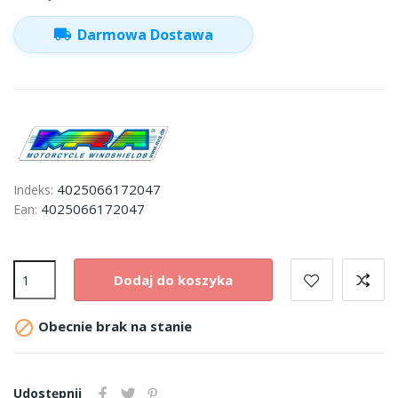
local_shipping
Darmowa Dostawa
4025066172047
Indeks:
4025066172047
Ean:
Dodaj do koszyka

Obecnie brak na stanie
Udostępnij