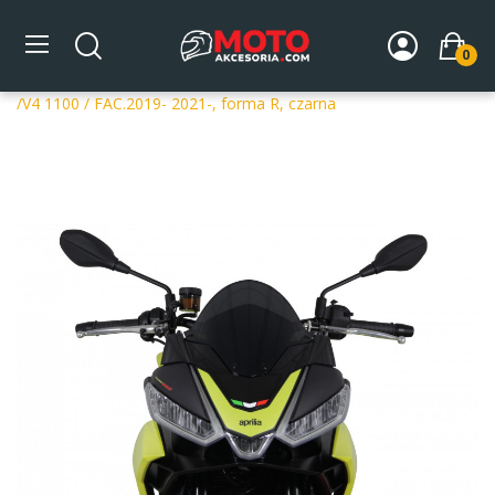
0
Strona główna
DLA MOTOCYKLA
Szyby
Szyby
dedykowane
Szyba motocyklowa MRA APRILIA TUONO 660
/V4 1100 / FAC.2019- 2021-, forma R, czarna