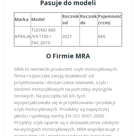
Pasuje do modeli
Rocznik
Rocznik
Pojemność
Marka
Model
od
do
(ccm)
TUONO 660
APRILIA
/V4 1100 /
2021
660
FAC.2019-
O Firmie MRA
MRA to niemiecki producent szyb motocyklowych.
Firma rozpoczęła swoją działalność od
projektowania i dostarczania owiewek, szyb i
siedzeń motocyklowych na potrzeby wyścigów
torowych. Na początku lat 80-tych
wyspecjalizowała się w projektowaniu i produkcji
szyb motocyklowych. Produkty są najwyższej
jakości i spełniają normy EN ISO 9001:2000.
Projekty szyb oparte są o doświadczenia zdobyte
na wyścigach motocyklowych. MRA współpracuje z
niemieckimi jak i międzynarodowymi zespołami