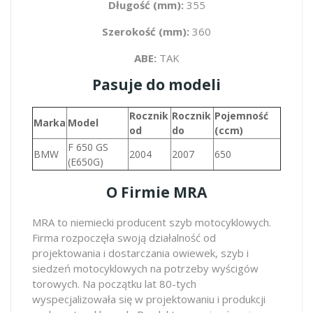
Długość (mm):
355
Szerokość (mm):
360
ABE:
TAK
Pasuje do modeli
Rocznik
Rocznik
Pojemność
Marka
Model
od
do
(ccm)
F 650 GS
BMW
2004
2007
650
(E650G)
O Firmie MRA
MRA to niemiecki producent szyb motocyklowych.
Firma rozpoczęła swoją działalność od
projektowania i dostarczania owiewek, szyb i
siedzeń motocyklowych na potrzeby wyścigów
torowych. Na początku lat 80-tych
wyspecjalizowała się w projektowaniu i produkcji