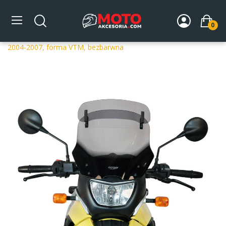
0
Strona główna
DLA MOTOCYKLA
Szyby
Szyby
dedykowane
Szyba motocyklowa MRA BMW F 650 GS E650G
2004-2007, forma VTM, bezbarwna