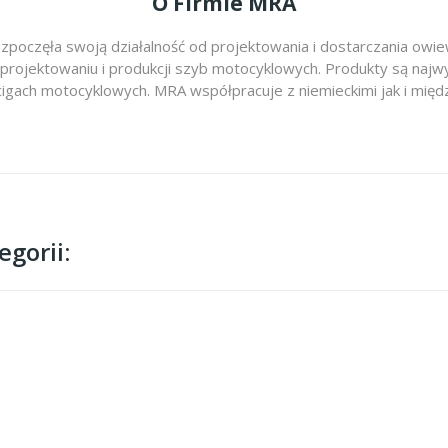
O Firmie MRA
zpoczęła swoją działalność od projektowania i dostarczania ow
 projektowaniu i produkcji szyb motocyklowych. Produkty są najwy
cigach motocyklowych. MRA współpracuje z niemieckimi jak i m
gorii: