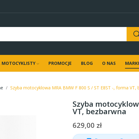
 MOTOCYKLISTY
PROMOCJE
BLOG
O NAS
MARKI
ne
Szyba motocyklowa MRA BMW F 800 S / ST E8ST -, forma VT,
Szyba motocyklowa
VT, bezbarwna
629,00 zł