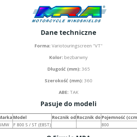
Dane techniczne
Forma:
Variotouringscreen "VT"
Kolor:
bezbarwny
Długość (mm):
365
Szerokość (mm):
360
ABE:
TAK
Pasuje do modeli
Marka
Model
Rocznik od
Rocznik do
Pojemność (ccm
BMW
F 800 S / ST (E8ST)
800