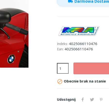
local_shipping
Darmowa Dosta
4025066110476
Indeks:
4025066110476
Ean:

Obecnie brak na stanie
Udostępnij