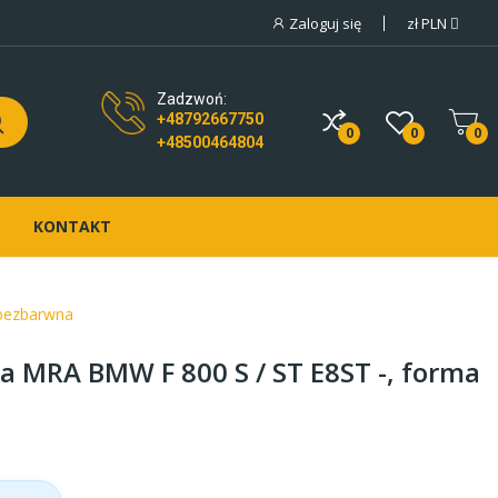
Zaloguj się
zł
PLN
Zadzwoń:
+48792667750
0
0
0
+48500464804
KONTAKT
 bezbarwna
 MRA BMW F 800 S / ST E8ST -, forma