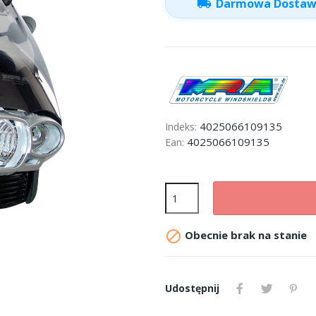
local_shipping
Darmowa Dosta
4025066109135
Indeks:
4025066109135
Ean:

Obecnie brak na stanie
Udostępnij