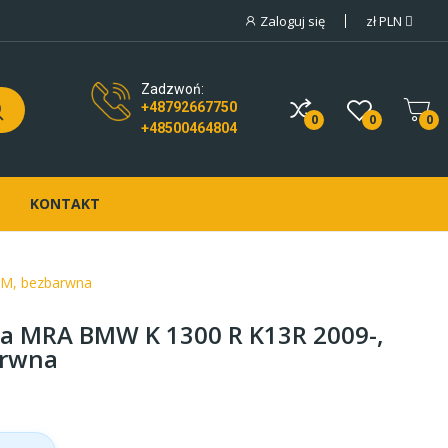
Zaloguj się
zł
PLN
Zadzwoń:
+48792667750
0
0
0
+48500464804
KONTAKT
TM, bezbarwna
a MRA BMW K 1300 R K13R 2009-,
arwna