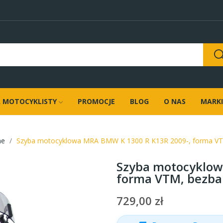
 MOTOCYKLISTY
PROMOCJE
BLOG
O NAS
MARKI
ne
Szyba motocyklowa MRA BMW K 1300 R K13R 2009-, forma V
Szyba motocyklow
forma VTM, bezb
729,00 zł