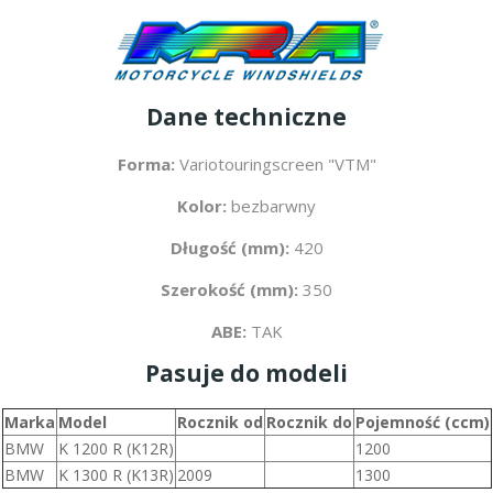
Dane techniczne
Forma:
Variotouringscreen "VTM"
Kolor:
bezbarwny
Długość (mm):
420
Szerokość (mm):
350
ABE:
TAK
Pasuje do modeli
Marka
Model
Rocznik od
Rocznik do
Pojemność (ccm)
BMW
K 1200 R (K12R)
1200
BMW
K 1300 R (K13R)
2009
1300