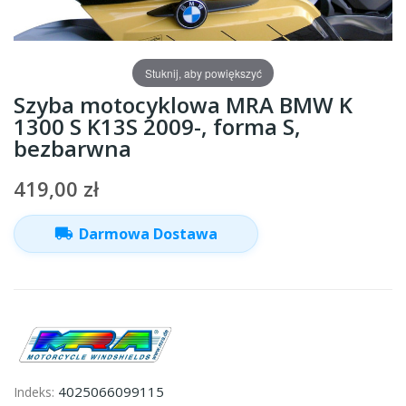
Stuknij, aby powiększyć
Szyba motocyklowa MRA BMW K
1300 S K13S 2009-, forma S,
bezbarwna
419,00 zł
local_shipping
Darmowa Dostawa
4025066099115
Indeks: