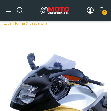
0
Strona główna
DLA MOTOCYKLA
Szyby
Szyby
dedykowane
Szyba motocyklowa MRA BMW K 1300 S K13S
2009-, forma S, bezbarwna