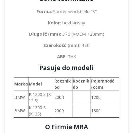
Forma:
Spoiler windshield "S"
Kolor:
bezbarwny
Długość (mm):
370 (=OEM +20mm)
Szerokość (mm):
430
ABE:
TAK
Pasuje do modeli
Rocznik
Rocznik
Pojemność
Marka
Model
od
do
(ccm)
K 1200 S (K
BMW
2004
1200
12 S)
K 1300 S
BMW
2009
1300
(K13S)
O Firmie MRA