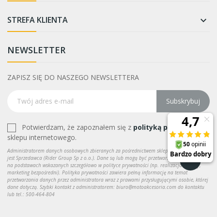
STREFA KLIENTA

NEWSLETTER
ZAPISZ SIĘ DO NASZEGO NEWSLETTERA
Subskrybuj
Potwierdzam, że zapoznałem się z
polityką prywatności
sklepu internetowego.
Administratorem danych osobowych zbieranych za pośrednictwem sklepu internetowego
jest Sprzedawca (Rider Group Sp z o.o.). Dane są lub mogą być przetwarzane w celach oraz
na podstawach wskazanych szczegółowo w polityce prywatności (np. realizacja umowy,
marketing bezpośredni). Polityka prywatności zawiera pełną informację na temat
przetwarzania danych przez administratora wraz z prawami przysługującymi osobie, której
dane dotyczą. Szybki kontakt z administratorem: biuro@motoakcesoria.com do kontaktu
lub tel.: 500-464-804