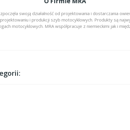
O Firmie MRA
zpoczęła swoją działalność od projektowania i dostarczania ow
 projektowaniu i produkcji szyb motocyklowych. Produkty są najwy
cigach motocyklowych. MRA współpracuje z niemieckimi jak i m
gorii: