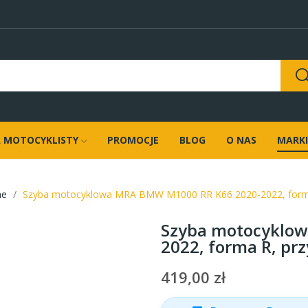
 MOTOCYKLISTY
PROMOCJE
BLOG
O NAS
MARKI
ne
Szyba motocyklowa MRA BMW M1000 RR K66 2020-2022, forma
Szyba motocyklo
2022, forma R, pr
419,00 zł