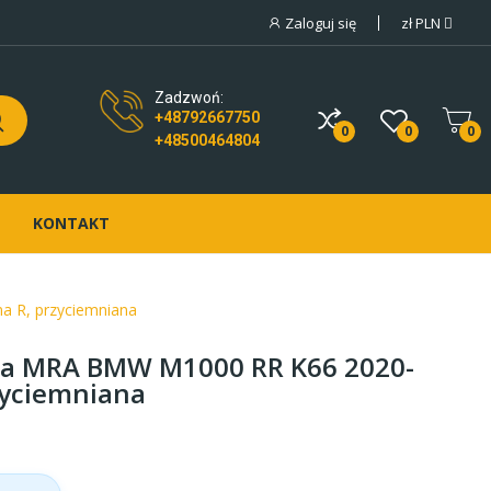
Zaloguj się
zł
PLN
Zadzwoń:
+48792667750
0
0
0
+48500464804
KONTAKT
 R, przyciemniana
wa MRA BMW M1000 RR K66 2020-
zyciemniana