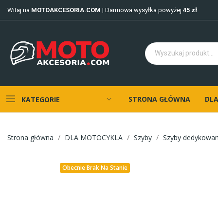
Witaj na
MOTOAKCESORIA.COM
| Darmowa wysyłka powyżej
45 zł
STRONA GŁÓWNA
DLA
KATEGORIE
Strona główna
DLA MOTOCYKLA
Szyby
Szyby dedykowa
Obecnie Brak Na Stanie