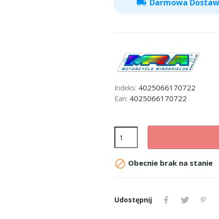
local_shipping
Darmowa Dosta
4025066170722
Indeks:
4025066170722
Ean:

Obecnie brak na stanie
Udostępnij