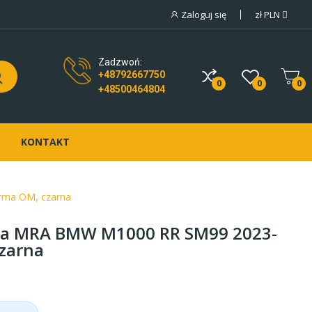
Zaloguj się
zł
PLN
Zadzwoń:
+48792667750
0
0
0
+48500464804
KONTAKT
rma OM, czarna
wa MRA BMW M1000 RR SM99 2023-
czarna