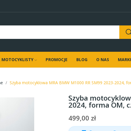
 MOTOCYKLISTY
PROMOCJE
BLOG
O NAS
MARKI
ne
Szyba motocyklowa MRA BMW M1000 RR SM99 2023-2024, fo
Szyba motocyklo
2024, forma OM, 
499,00 zł