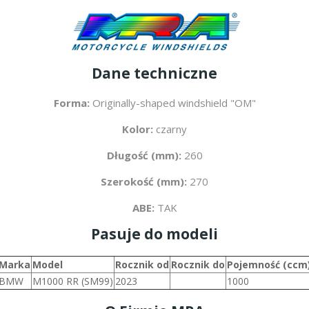
Dane techniczne
Forma:
Originally-shaped windshield "OM"
Kolor:
czarny
Długość (mm):
260
Szerokość (mm):
270
ABE:
TAK
Pasuje do modeli
Marka
Model
Rocznik od
Rocznik do
Pojemność (ccm
BMW
M1000 RR (SM99)
2023
1000