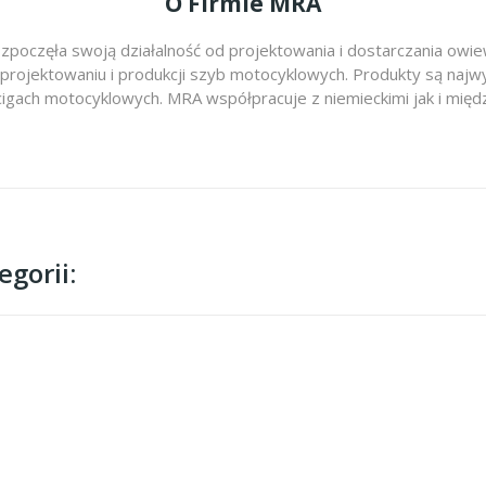
O Firmie MRA
zpoczęła swoją działalność od projektowania i dostarczania ow
 projektowaniu i produkcji szyb motocyklowych. Produkty są najwy
cigach motocyklowych. MRA współpracuje z niemieckimi jak i m
gorii: