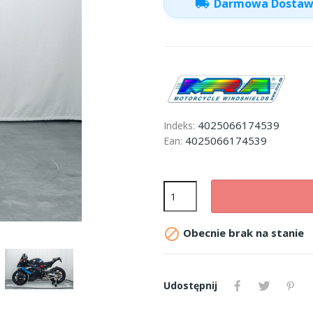
local_shipping
Darmowa Dosta
4025066174539
Indeks:
4025066174539
Ean:

Obecnie brak na stanie
Udostępnij