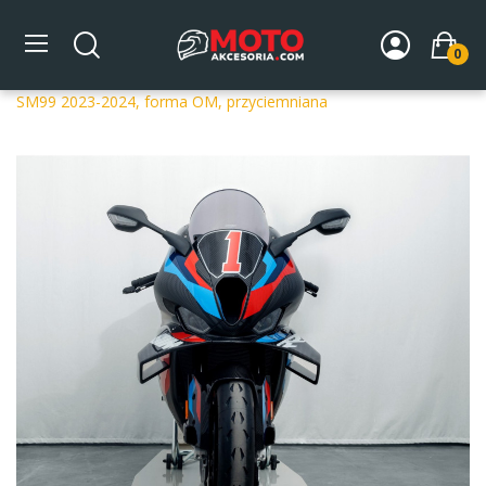
0
Strona główna
DLA MOTOCYKLA
Szyby
Szyby
dedykowane
Szyba motocyklowa MRA BMW M1000 RR
SM99 2023-2024, forma OM, przyciemniana