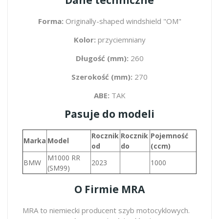
Forma:
Originally-shaped windshield "OM"
Kolor:
przyciemniany
Długość (mm):
260
Szerokość (mm):
270
ABE:
TAK
Pasuje do modeli
Rocznik
Rocznik
Pojemność
Marka
Model
od
do
(ccm)
M1000 RR
BMW
2023
1000
(SM99)
O Firmie MRA
MRA to niemiecki producent szyb motocyklowych.