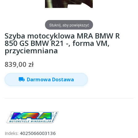
Stuknij, aby powiększyć
Szyba motocyklowa MRA BMW R
850 GS BMW R21 -, forma VM,
przyciemniana
839,00 zł
local_shipping
Darmowa Dostawa
4025066003136
Indeks: