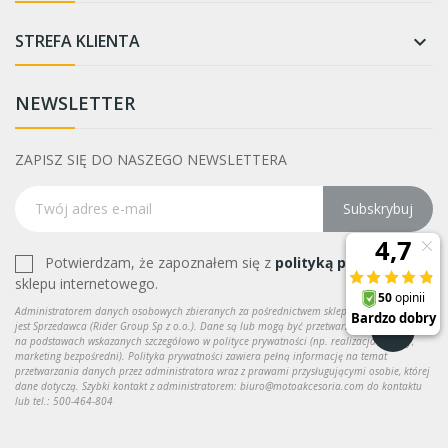
STREFA KLIENTA

NEWSLETTER
ZAPISZ SIĘ DO NASZEGO NEWSLETTERA
Subskrybuj
Potwierdzam, że zapoznałem się z
polityką prywatności
sklepu internetowego.
Administratorem danych osobowych zbieranych za pośrednictwem sklepu internetowego
jest Sprzedawca (Rider Group Sp z o.o.). Dane są lub mogą być przetwarzane w celach oraz
na podstawach wskazanych szczegółowo w polityce prywatności (np. realizacja umowy,
marketing bezpośredni). Polityka prywatności zawiera pełną informację na temat
przetwarzania danych przez administratora wraz z prawami przysługującymi osobie, której
dane dotyczą. Szybki kontakt z administratorem: biuro@motoakcesoria.com do kontaktu
lub tel.: 500-464-804