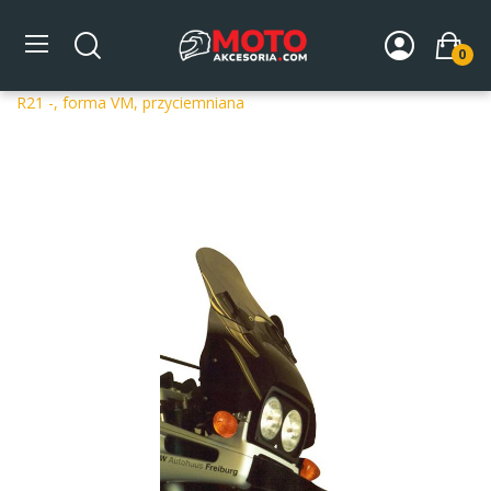
0
Strona główna
DLA MOTOCYKLA
Szyby
Szyby
dedykowane
Szyba motocyklowa MRA BMW R 850 GS BMW
R21 -, forma VM, przyciemniana