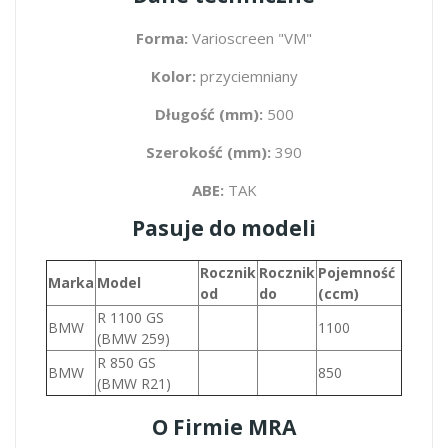
Forma:
Varioscreen "VM"
Kolor:
przyciemniany
Długość (mm):
500
Szerokość (mm):
390
ABE:
TAK
Pasuje do modeli
Rocznik
Rocznik
Pojemność
Marka
Model
od
do
(ccm)
R 1100 GS
BMW
1100
(BMW 259)
R 850 GS
BMW
850
(BMW R21)
O Firmie MRA