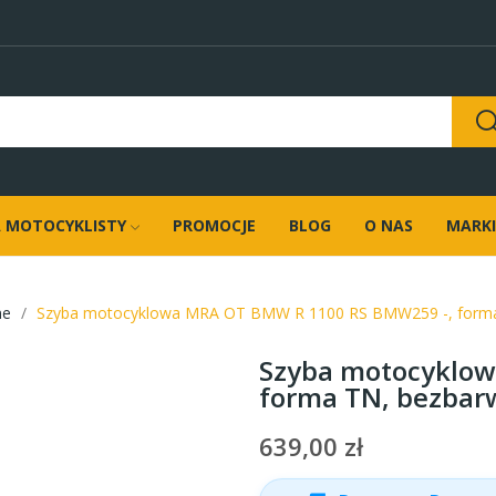
 MOTOCYKLISTY
PROMOCJE
BLOG
O NAS
MARKI
ne
Szyba motocyklowa MRA OT BMW R 1100 RS BMW259 -, form
Szyba motocyklow
forma TN, bezbar
639,00 zł