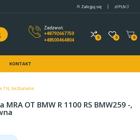
Zaloguj się
zł
PLN
Zadzwoń:
+48792667750
0
0
0
+48500464804
KONTAKT
a TN, bezbarwna
a MRA OT BMW R 1100 RS BMW259 -,
wna