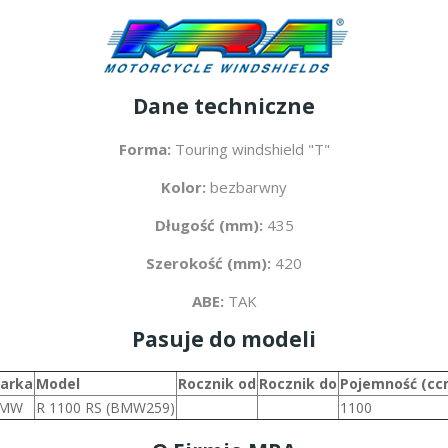
Dane techniczne
Forma:
Touring windshield "T"
Kolor:
bezbarwny
Długość (mm):
435
Szerokość (mm):
420
ABE:
TAK
Pasuje do modeli
arka
Model
Rocznik od
Rocznik do
Pojemność (cc
MW
R 1100 RS (BMW259)
1100