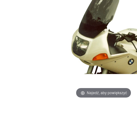
Najedź, aby powiększyć