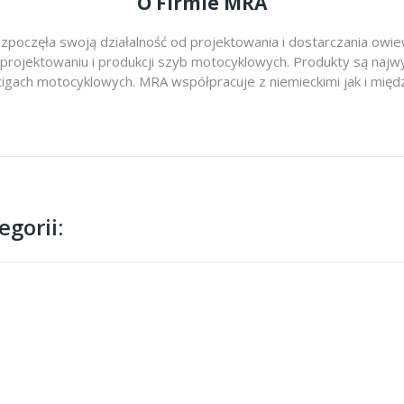
O Firmie MRA
zpoczęła swoją działalność od projektowania i dostarczania ow
 projektowaniu i produkcji szyb motocyklowych. Produkty są najwy
cigach motocyklowych. MRA współpracuje z niemieckimi jak i m
gorii: