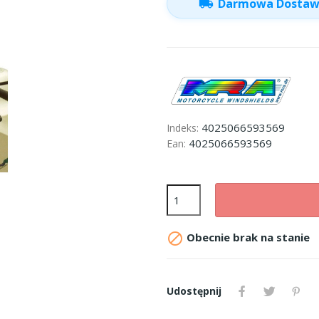
local_shipping
Darmowa Dosta
4025066593569
Indeks:
4025066593569
Ean:

Obecnie brak na stanie
Udostępnij