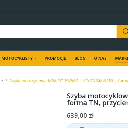
 MOTOCYKLISTY
PROMOCJE
BLOG
O NAS
MARKI
ne
Szyba motocyklowa MRA OT BMW R 1100 RS BMW259 -, forma
Szyba motocyklow
forma TN, przyci
639,00 zł