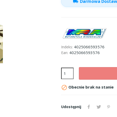
local_shipping
Darmowa Dosta
4025066593576
Indeks:
4025066593576
Ean:

Obecnie brak na stanie
Udostępnij