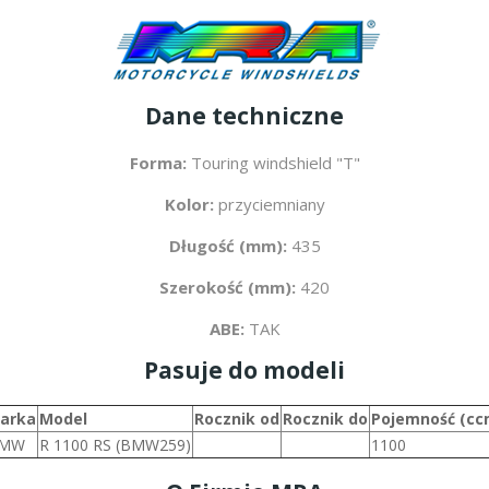
Dane techniczne
Forma:
Touring windshield "T"
Kolor:
przyciemniany
Długość (mm):
435
Szerokość (mm):
420
ABE:
TAK
Pasuje do modeli
arka
Model
Rocznik od
Rocznik do
Pojemność (cc
MW
R 1100 RS (BMW259)
1100