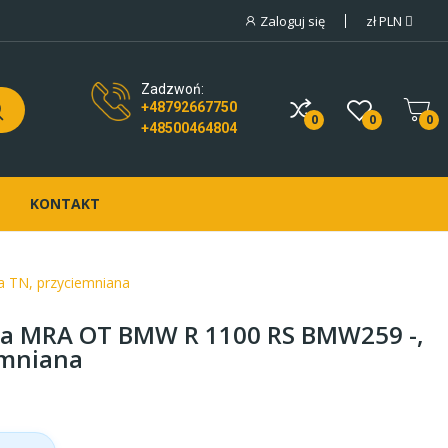
Zaloguj się
zł
PLN
Zadzwoń:
+48792667750
0
0
0
+48500464804
KONTAKT
 TN, przyciemniana
a MRA OT BMW R 1100 RS BMW259 -,
emniana