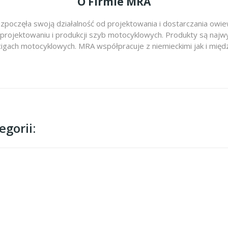
O Firmie MRA
zpoczęła swoją działalność od projektowania i dostarczania ow
 projektowaniu i produkcji szyb motocyklowych. Produkty są najwy
cigach motocyklowych. MRA współpracuje z niemieckimi jak i m
gorii: