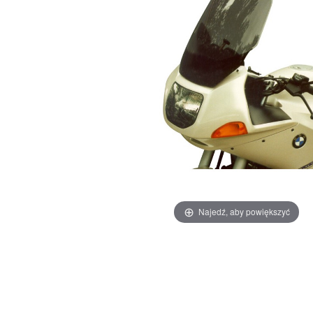
Najedź, aby powiększyć