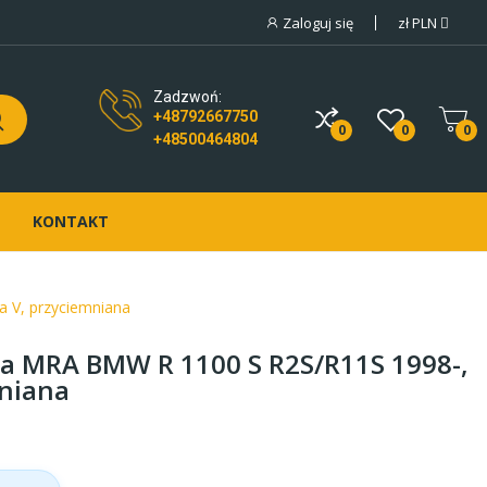
Zaloguj się
zł
PLN
Zadzwoń:
+48792667750
0
0
0
+48500464804
KONTAKT
 V, przyciemniana
a MRA BMW R 1100 S R2S/R11S 1998-,
mniana