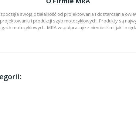
O Firmie MRA
zpoczęła swoją działalność od projektowania i dostarczania ow
 projektowaniu i produkcji szyb motocyklowych. Produkty są najwy
cigach motocyklowych. MRA współpracuje z niemieckimi jak i m
gorii: