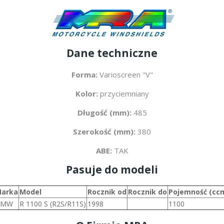
Dane techniczne
Forma:
Varioscreen "V"
Kolor:
przyciemniany
Długość (mm):
485
Szerokość (mm):
380
ABE:
TAK
Pasuje do modeli
arka
Model
Rocznik od
Rocznik do
Pojemność (cc
BMW
R 1100 S (R2S/R11S)
1998
1100