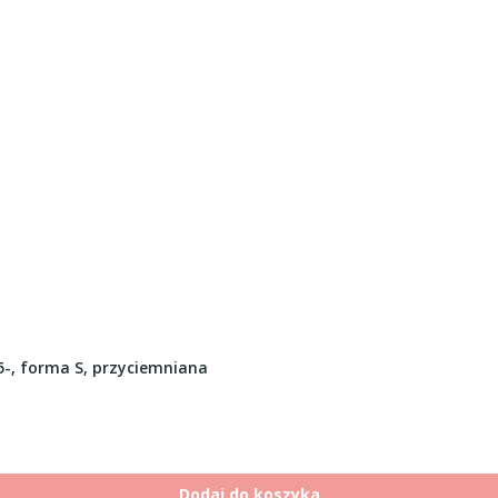
-, forma S, przyciemniana
Dodaj do koszyka