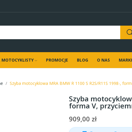
 MOTOCYKLISTY
PROMOCJE
BLOG
O NAS
MARKI
ne
Szyba motocyklowa MRA BMW R 1100 S R2S/R11S 1998-, forma
Szyba motocyklow
forma V, przycie
909,00 zł