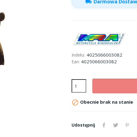
local_shipping
Darmowa Dosta
4025066003082
Indeks:
4025066003082
Ean:

Obecnie brak na stanie
Udostępnij