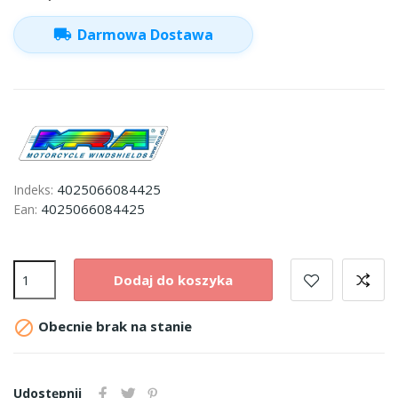
local_shipping
Darmowa Dostawa
4025066084425
Indeks:
4025066084425
Ean:
Dodaj do koszyka

Obecnie brak na stanie
Udostępnij