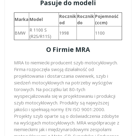
Pasuje do modeli
Rocznik
Rocznik
Pojemność
Marka
Model
od
do
(ccm)
R 1100 S
BMW
1998
1100
(R2S/R11S)
O Firmie MRA
MRA to niemiecki producent szyb motocyklowych.
Firma rozpoczęła swoją działalność od
projektowania i dostarczania owiewek, szyb i
siedzeń motocyklowych na potrzeby wyścigów
torowych. Na początku lat 80-tych
wyspecjalizowała się w projektowaniu i produkcji
szyb motocyklowych. Produkty są najwyższej
jakości i spełniają normy EN ISO 9001:2000.
Projekty szyb oparte są o doświadczenia zdobyte
na wyścigach motocyklowych. MRA współpracuje z
niemieckimi jak i międzynarodowymi zespołami
motocyklowymi z Moto-GP, Superbike i Endurance,