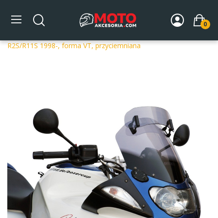
0
Strona główna
DLA MOTOCYKLA
Szyby
Szyby
dedykowane
Szyba motocyklowa MRA BMW R 1100 S
R2S/R11S 1998-, forma VT, przyciemniana