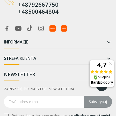
+48792667750
+48500464804
INFORMACJE

STREFA KLIENTA

NEWSLETTER
ZAPISZ SIĘ DO NASZEGO NEWSLETTERA
Subskrybuj
Potwierdzam, że zapoznałem się z
polityką prywatności