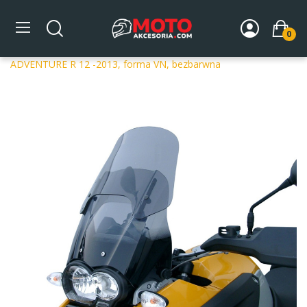
0
Strona główna
DLA MOTOCYKLA
Szyby
Szyby
dedykowane
Szyba motocyklowa MRA BMW R 1200 GS
ADVENTURE R 12 -2013, forma VN, bezbarwna