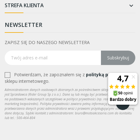
STREFA KLIENTA

NEWSLETTER
ZAPISZ SIĘ DO NASZEGO NEWSLETTERA
Subskrybuj
Potwierdzam, że zapoznałem się z
polityką prywatności
sklepu internetowego.
Administratorem danych osobowych zbieranych za pośrednictwem sklepu internetowego
jest Sprzedawca (Rider Group Sp z o.o.). Dane są lub mogą być przetwarzane w celach oraz
na podstawach wskazanych szczegółowo w polityce prywatności (np. realizacja umowy,
marketing bezpośredni). Polityka prywatności zawiera pełną informację na temat
przetwarzania danych przez administratora wraz z prawami przysługującymi osobie, której
dane dotyczą. Szybki kontakt z administratorem: biuro@motoakcesoria.com do kontaktu
lub tel.: 500-464-804