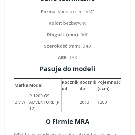
Forma:
Varioscreen "VM"
Kolor:
bezbarwny
Długość (mm):
500
Szerokość (mm):
340
ABE:
TAK
Pasuje do modeli
Rocznik
Rocznik
Pojemność
Marka
Model
od
do
(ccm)
R 1200 GS
BMW
ADVENTURE (R
2013
1200
12)
O Firmie MRA
MRA to niemiecki producent szyb motocyklowych.