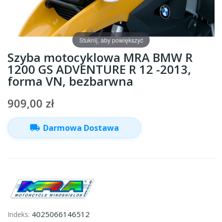
Stuknij, aby powiększyć
Szyba motocyklowa MRA BMW R
1200 GS ADVENTURE R 12 -2013,
forma VN, bezbarwna
909,00 zł
local_shipping
Darmowa Dostawa
4025066146512
Indeks: