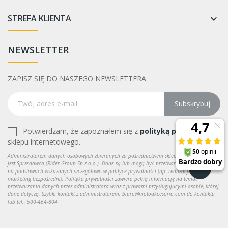
STREFA KLIENTA

NEWSLETTER
ZAPISZ SIĘ DO NASZEGO NEWSLETTERA
Subskrybuj
Potwierdzam, że zapoznałem się z
polityką prywatności
sklepu internetowego.
Administratorem danych osobowych zbieranych za pośrednictwem sklepu internetowego
jest Sprzedawca (Rider Group Sp z o.o.). Dane są lub mogą być przetwarzane w celach oraz
na podstawach wskazanych szczegółowo w polityce prywatności (np. realizacja umowy,
marketing bezpośredni). Polityka prywatności zawiera pełną informację na temat
przetwarzania danych przez administratora wraz z prawami przysługującymi osobie, której
dane dotyczą. Szybki kontakt z administratorem: biuro@motoakcesoria.com do kontaktu
lub tel.: 500-464-804