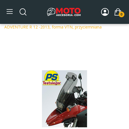
0
Strona główna
DLA MOTOCYKLA
Szyby
Szyby
dedykowane
Szyba motocyklowa MRA BMW R 1200 GS
ADVENTURE R 12 -2013, forma VTN, przyciemniana