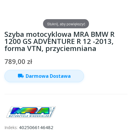
Stuknij, aby powiększyć
Szyba motocyklowa MRA BMW R
1200 GS ADVENTURE R 12 -2013,
forma VTN, przyciemniana
789,00 zł
local_shipping
Darmowa Dostawa
4025066146482
Indeks: