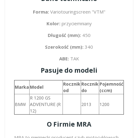
Forma:
Variotouringscreen "VTM"
Kolor:
przyciemniany
Długość (mm):
450
Szerokość (mm):
340
ABE:
TAK
Pasuje do modeli
Rocznik
Rocznik
Pojemność
Marka
Model
od
do
(ccm)
R 1200 GS
BMW
ADVENTURE (R
2013
1200
12)
O Firmie MRA
MRA to niemiecki producent szyb motocyklowych.