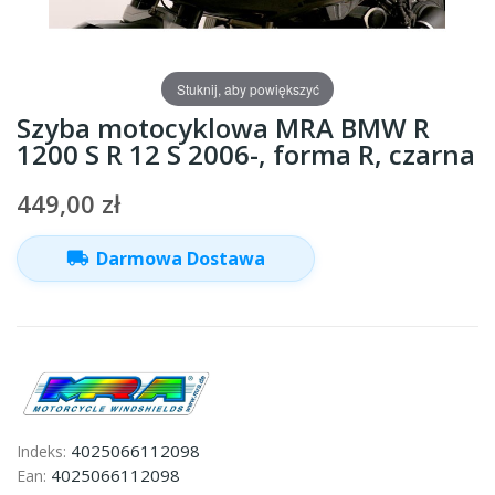
Stuknij, aby powiększyć
Szyba motocyklowa MRA BMW R
1200 S R 12 S 2006-, forma R, czarna
449,00 zł
local_shipping
Darmowa Dostawa
4025066112098
Indeks:
4025066112098
Ean: