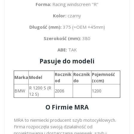
Forma:
Racing windscreen "R"
Kolor:
czarny
Długość (mm):
375 (=OEM +45mm)
Szerokość (mm):
380
ABE:
TAK
Pasuje do modeli
Rocznik
Rocznik
Pojemność
Marka
Model
od
do
(ccm)
R 1200 S (R
BMW
2006
1200
12 S)
O Firmie MRA
MRA to niemiecki producent szyb motocyklowych.
Firma rozpoczęła swoją działalność od
projektowania i dostarczania owiewek, szyb i