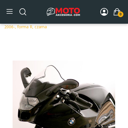
0
Strona główna
DLA MOTOCYKLA
Szyby
Szyby
dedykowane
Szyba motocyklowa MRA BMW R 1200 S R 12 S
2006-, forma R, czarna