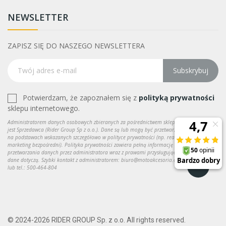
NEWSLETTER
ZAPISZ SIĘ DO NASZEGO NEWSLETTERA
Subskrybuj
Potwierdzam, że zapoznałem się z
polityką prywatności
sklepu internetowego.
Administratorem danych osobowych zbieranych za pośrednictwem sklepu internetowego
jest Sprzedawca (Rider Group Sp z o.o.). Dane są lub mogą być przetwarzane w celach oraz
na podstawach wskazanych szczegółowo w polityce prywatności (np. realizacja umowy,
marketing bezpośredni). Polityka prywatności zawiera pełną informację na temat
przetwarzania danych przez administratora wraz z prawami przysługującymi osobie, której
dane dotyczą. Szybki kontakt z administratorem: biuro@motoakcesoria.com do kontaktu
lub tel.: 500-464-804
© 2024-2026 RIDER GROUP Sp. z o.o. All rights reserved.