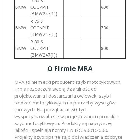
R 60 S-
BMW
COCKPIT
600
(BMW247(1))
R 75 S-
BMW
COCKPIT
750
(BMW247(1))
R 80 S-
BMW
COCKPIT
800
(BMW247(1))
O Firmie MRA
MRA to niemiecki producent szyb motocyklowych.
Firma rozpoczęła swoją działalność od
projektowania i dostarczania owiewek, szyb i
siedzeń motocyklowych na potrzeby wyścigów
torowych. Na początku lat 80-tych
wyspecjalizowała się w projektowaniu i produkcji
szyb motocyklowych. Produkty są najwyższej
jakości i spełniają normy EN ISO 9001:2000.
Projekty szyb oparte są o doświadczenia zdobyte