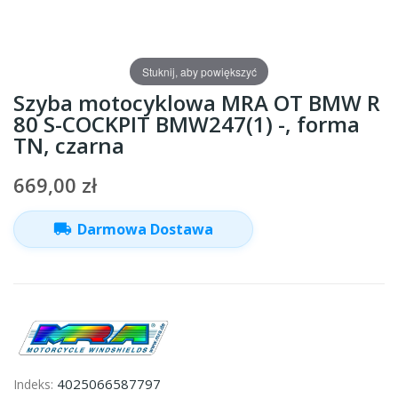
Stuknij, aby powiększyć
Szyba motocyklowa MRA OT BMW R
80 S-COCKPIT BMW247(1) -, forma
TN, czarna
669,00 zł
local_shipping
Darmowa Dostawa
4025066587797
Indeks: