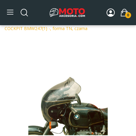
0
Strona główna
DLA MOTOCYKLA
Szyby
Szyby
dedykowane
Szyba motocyklowa MRA OT BMW R 80 S-
COCKPIT BMW247(1) -, forma TN, czarna