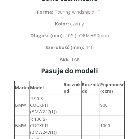
Forma:
Touring windshield "T"
Kolor:
czarny
Długość (mm):
405 (=OEM +80mm)
Szerokość (mm):
440
ABE:
TAK
Pasuje do modeli
Rocznik
Rocznik
Pojemność
Marka
Model
od
do
(ccm)
R 90 S-
BMW
COCKPIT
900
(BMW247(1))
R 100 S-
BMW
COCKPIT
1000
(BMW247(1))