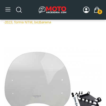
0
Strona główna
DLA MOTOCYKLA
Szyby
Szyby
dedykowane
Szyba motocyklowa MRA BMW R NINE-T R1ST
-2023, forma NTM, bezbarwna