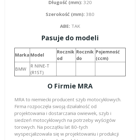
Długość (mm):
320
Szerokość (mm):
380
ABE:
TAK
Pasuje do modeli
Rocznik
Rocznik
Pojemność
Marka
Model
od
do
(ccm)
R NINE-T
BMW
(R1ST)
O Firmie MRA
MRA to niemiecki producent szyb motocyklowych.
Firma rozpoczęła swoją działalność od
projektowania i dostarczania owiewek, szyb i
siedzeń motocyklowych na potrzeby wyścigów
torowych. Na początku lat 80-tych
wyspecjalizowała się w projektowaniu i produkcji