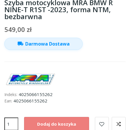
Szyba motocyklowa MRA BMW R
NINE-T R1ST -2023, forma NTM,
bezbarwna
549,00 zł
local_shipping
Darmowa Dostawa
4025066155262
Indeks:
4025066155262
Ean:
Dodaj do koszyka