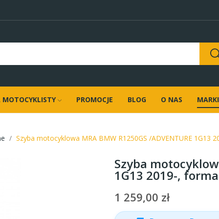
 MOTOCYKLISTY
PROMOCJE
BLOG
O NAS
MARKI
ne
Szyba motocyklowa MRA BMW R1250GS /ADVENTURE 1G13 2019
Szyba motocyklo
1G13 2019-, forma
1 259,00 zł