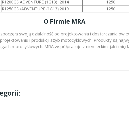
R1200GS ADVENTURE (1G13)
2014
1250
R1250GS /ADVENTURE (1G13)
2019
1250
O Firmie MRA
zpoczęła swoją działalność od projektowania i dostarczania ow
 projektowaniu i produkcji szyb motocyklowych. Produkty są najwy
cigach motocyklowych. MRA współpracuje z niemieckimi jak i m
gorii: