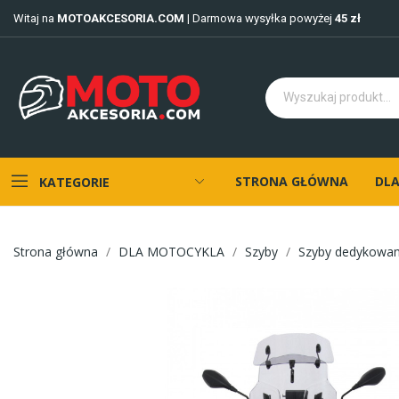
Witaj na
MOTOAKCESORIA.COM
| Darmowa wysyłka powyżej
45 zł
STRONA GŁÓWNA
DLA
KATEGORIE
Strona główna
DLA MOTOCYKLA
Szyby
Szyby dedykowa