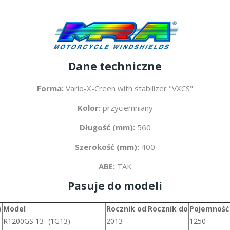
Dane techniczne
Forma:
Vario-X-Creen with stabilizer "VXCS"
Kolor:
przyciemniany
Długość (mm):
560
Szerokość (mm):
400
ABE:
TAK
Pasuje do modeli
a
Model
Rocznik od
Rocznik do
Pojemność
R1200GS 13- (1G13)
2013
1250