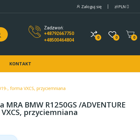
Zaloguj się
zł
PLN
Zadzwoń:
+48792667750
0
0
0
+48500464804
KONTAKT
-, forma VXCS, przyciemniana
wa MRA BMW R1250GS /ADVENTURE
 VXCS, przyciemniana