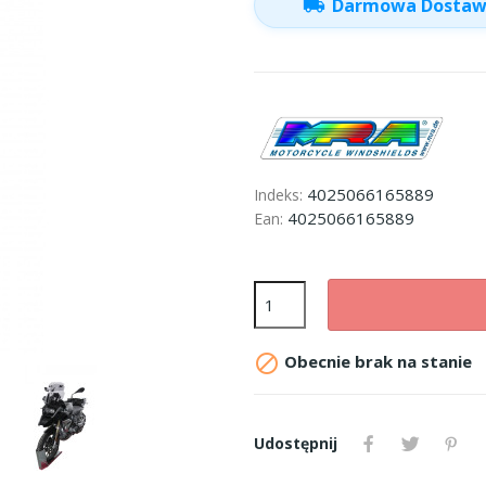
local_shipping
Darmowa Dosta
4025066165889
Indeks:
4025066165889
Ean:

Obecnie brak na stanie
Udostępnij