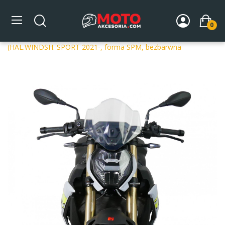
0
Strona główna
DLA MOTOCYKLA
Szyby
Szyby
dedykowane
Szyba motocyklowa MRA BMW S 1000 R
(HAL.WINDSH. SPORT 2021-, forma SPM, bezbarwna