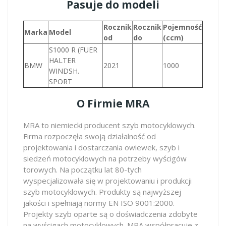
Pasuje do modeli
Rocznik
Rocznik
Pojemność
Marka
Model
od
do
(ccm)
S1000 R (FUER
HALTER
BMW
2021
1000
WINDSH.
SPORT
O Firmie MRA
MRA to niemiecki producent szyb motocyklowych.
Firma rozpoczęła swoją działalność od
projektowania i dostarczania owiewek, szyb i
siedzeń motocyklowych na potrzeby wyścigów
torowych. Na początku lat 80-tych
wyspecjalizowała się w projektowaniu i produkcji
szyb motocyklowych. Produkty są najwyższej
jakości i spełniają normy EN ISO 9001:2000.
Projekty szyb oparte są o doświadczenia zdobyte
na wyścigach motocyklowych. MRA współpracuje z