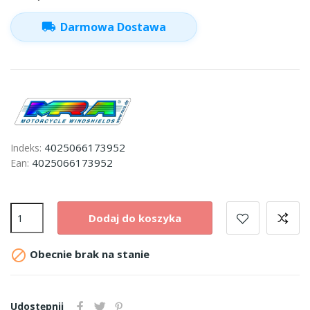
local_shipping
Darmowa Dostawa
4025066173952
Indeks:
4025066173952
Ean:
Dodaj do koszyka

Obecnie brak na stanie
Udostępnij