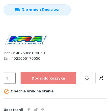
local_shipping
Darmowa Dostawa
4025066170050
Indeks:
4025066170050
Ean:
Dodaj do koszyka

Obecnie brak na stanie
Udostępnij