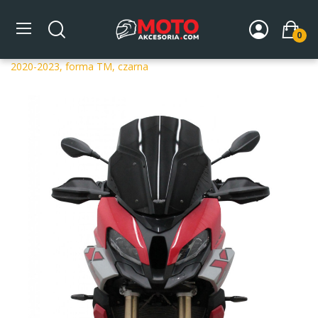
0
Strona główna
DLA MOTOCYKLA
Szyby
Szyby
dedykowane
Szyba motocyklowa MRA BMW S 1000 XR
2020-2023, forma TM, czarna