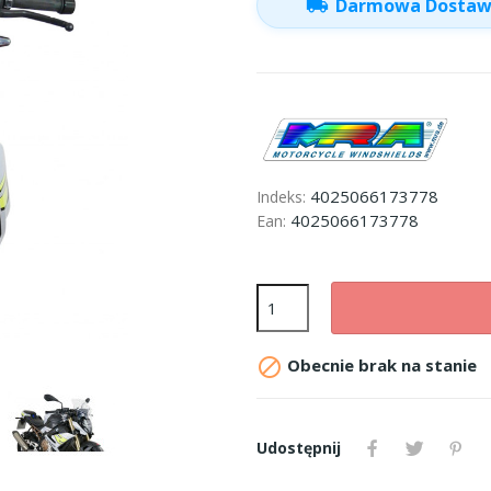
local_shipping
Darmowa Dosta
4025066173778
Indeks:
4025066173778
Ean:

Obecnie brak na stanie
Udostępnij