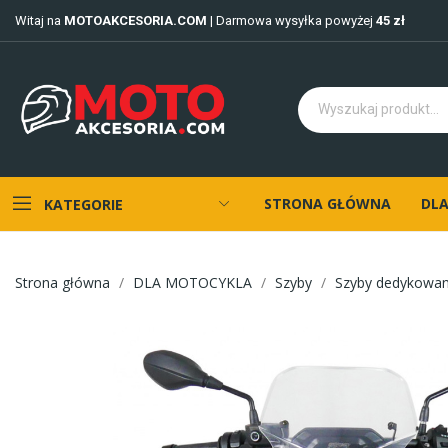
Witaj na
MOTOAKCESORIA.COM
| Darmowa wysyłka powyżej
45 zł
STRONA GŁÓWNA
DLA
KATEGORIE
Strona główna
DLA MOTOCYKLA
Szyby
Szyby dedykowa