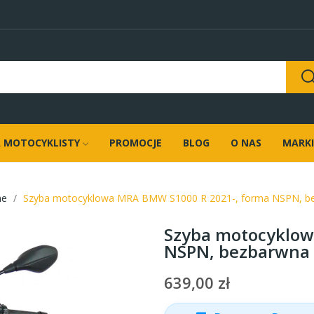
 MOTOCYKLISTY
PROMOCJE
BLOG
O NAS
MARKI
ne
Szyba motocyklowa MRA BMW S1000 R 2021-, forma NSPN, b
Szyba motocyklow
NSPN, bezbarwna
639,00 zł