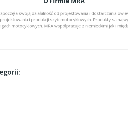
O Firmie MRA
zpoczęła swoją działalność od projektowania i dostarczania ow
 projektowaniu i produkcji szyb motocyklowych. Produkty są najwy
cigach motocyklowych. MRA współpracuje z niemieckimi jak i m
gorii: