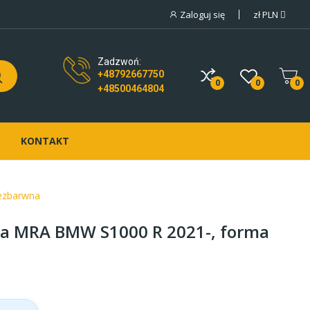
Zaloguj się
zł
PLN
Zadzwoń:
+48792667750
0
0
0
+48500464804
KONTAKT
ezbarwna
a MRA BMW S1000 R 2021-, forma