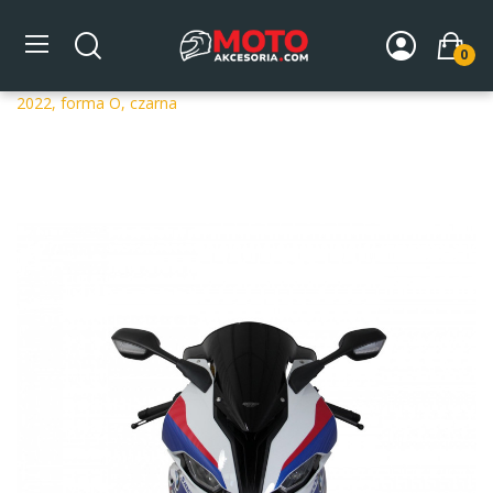
0
Strona główna
DLA MOTOCYKLA
Szyby
Szyby
dedykowane
Szyba motocyklowa MRA BMW S1000 RR 2019-
2022, forma O, czarna