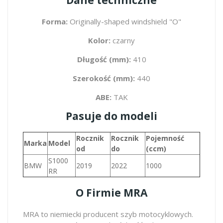
Forma:
Originally-shaped windshield "O"
Kolor:
czarny
Długość (mm):
410
Szerokość (mm):
440
ABE:
TAK
Pasuje do modeli
Rocznik
Rocznik
Pojemność
Marka
Model
od
do
(ccm)
S1000
BMW
2019
2022
1000
RR
O Firmie MRA
MRA to niemiecki producent szyb motocyklowych.