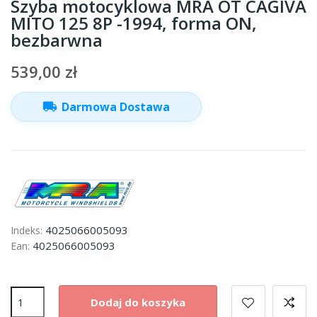
Szyba motocyklowa MRA OT CAGIVA
MITO 125 8P -1994, forma ON,
bezbarwna
539,00 zł
local_shipping
Darmowa Dostawa
4025066005093
Indeks:
4025066005093
Ean:
Dodaj do koszyka