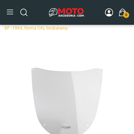
0
Strona główna
DLA MOTOCYKLA
Szyby
Szyby
dedykowane
Szyba motocyklowa MRA OT CAGIVA MITO 125
8P -1994, forma ON, bezbarwna