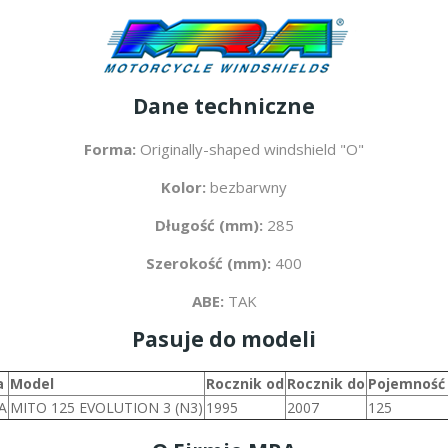
Dane techniczne
Forma:
Originally-shaped windshield "O"
Kolor:
bezbarwny
Długość (mm):
285
Szerokość (mm):
400
ABE:
TAK
Pasuje do modeli
a
Model
Rocznik od
Rocznik do
Pojemność
A
MITO 125 EVOLUTION 3 (N3)
1995
2007
125