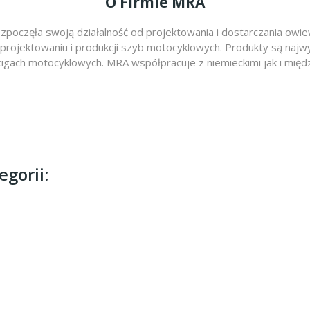
O Firmie MRA
zpoczęła swoją działalność od projektowania i dostarczania ow
 projektowaniu i produkcji szyb motocyklowych. Produkty są najwy
cigach motocyklowych. MRA współpracuje z niemieckimi jak i m
gorii: