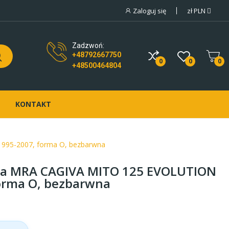
Zaloguj się
zł
PLN
Zadzwoń:
+48792667750
0
0
0
+48500464804
KONTAKT
995-2007, forma O, bezbarwna
wa MRA CAGIVA MITO 125 EVOLUTION
forma O, bezbarwna