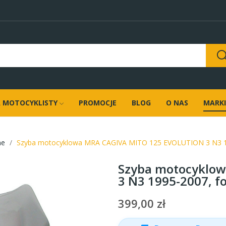
 MOTOCYKLISTY
PROMOCJE
BLOG
O NAS
MARKI
ne
Szyba motocyklowa MRA CAGIVA MITO 125 EVOLUTION 3 N3 1
Szyba motocyklo
3 N3 1995-2007, 
399,00 zł