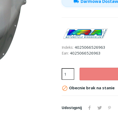
local_shipping
Darmowa Dosta
4025066526963
Indeks:
4025066526963
Ean:

Obecnie brak na stanie
Udostępnij