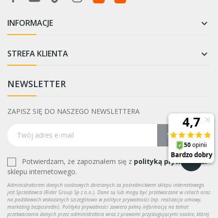
INFORMACJE

STREFA KLIENTA

NEWSLETTER
ZAPISZ SIĘ DO NASZEGO NEWSLETTERA
Subskrybuj
Potwierdzam, że zapoznałem się z
polityką prywatności
sklepu internetowego.
Administratorem danych osobowych zbieranych za pośrednictwem sklepu internetowego
jest Sprzedawca (Rider Group Sp z o.o.). Dane są lub mogą być przetwarzane w celach oraz
na podstawach wskazanych szczegółowo w polityce prywatności (np. realizacja umowy,
marketing bezpośredni). Polityka prywatności zawiera pełną informację na temat
przetwarzania danych przez administratora wraz z prawami przysługującymi osobie, której