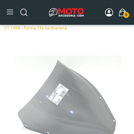
0
Strona główna
DLA MOTOCYKLA
Szyby
Szyby
dedykowane
Szyba motocyklowa MRA OT DUCATI 900 SS IE
V1 1998-, forma TN, bezbarwna