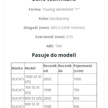
Forma:
Touring windshield "T"
Kolor:
bezbarwny
Długość (mm):
385 (=OEM +65mm)
Szerokość (mm):
370
ABE:
TAK
Pasuje do modeli
Rocznik
Rocznik
Pojemność
Marka
Model
od
do
(ccm)
1000 SS IE
DUCATI
2003
1000
(V5)
750 SS IE
DUCATI
1998
750
(V2)
DUCATI
800 SS (V5)
2003
800
900 SS IE
DUCATI
1998
900