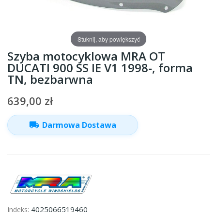
Stuknij, aby powiększyć
Szyba motocyklowa MRA OT
DUCATI 900 SS IE V1 1998-, forma
TN, bezbarwna
639,00 zł
local_shipping
Darmowa Dostawa
4025066519460
Indeks: