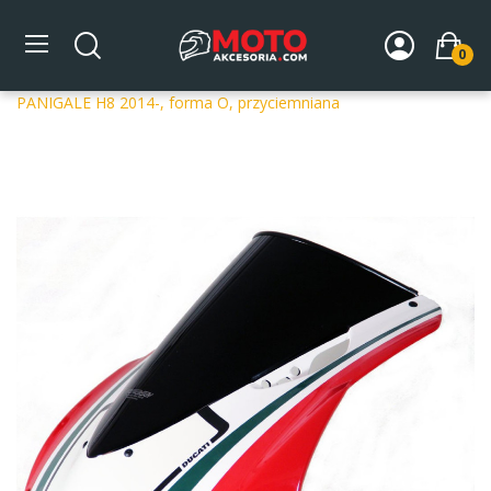
0
Strona główna
DLA MOTOCYKLA
Szyby
Szyby
dedykowane
Szyba motocyklowa MRA DUCATI 899 /S /R
PANIGALE H8 2014-, forma O, przyciemniana