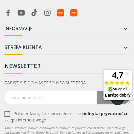
INFORMACJE

STREFA KLIENTA

NEWSLETTER
ZAPISZ SIĘ DO NASZEGO NEWSLETTERA
Subskrybuj
Potwierdzam, że zapoznałem się z
polityką prywatności
sklepu internetowego.
Administratorem danych osobowych zbieranych za pośrednictwem sklepu internetowego
jest Sprzedawca (Rider Group Sp z o.o.). Dane są lub mogą być przetwarzane w celach oraz