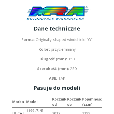
Dane techniczne
Forma:
Originally-shaped windshield "O"
Kolor:
przyciemniany
Długość (mm):
350
Szerokość (mm):
250
ABE:
TAK
Pasuje do modeli
Rocznik
Rocznik
Pojemność
Marka
Model
od
do
(ccm)
1199 /S /R
DUCATI
2012
1199