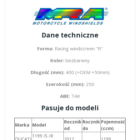
Dane techniczne
Forma:
Racing windscreen "R"
Kolor:
bezbarwny
Długość (mm):
400 (=OEM +50mm)
Szerokość (mm):
250
ABE:
TAK
Pasuje do modeli
Rocznik
Rocznik
Pojemność
Marka
Model
od
do
(ccm)
1199 /S /R
DUCATI
2012
1199