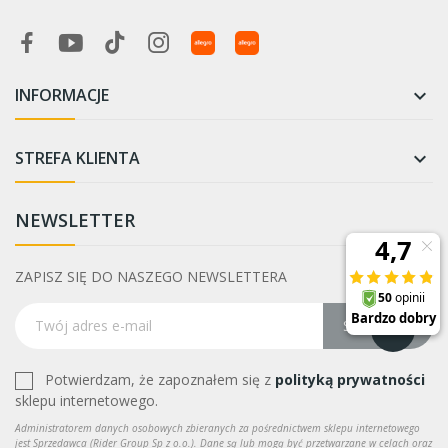
INFORMACJE

STREFA KLIENTA

NEWSLETTER
ZAPISZ SIĘ DO NASZEGO NEWSLETTERA
Subskrybuj
Potwierdzam, że zapoznałem się z
polityką prywatności
sklepu internetowego.
Administratorem danych osobowych zbieranych za pośrednictwem sklepu internetowego
jest Sprzedawca (Rider Group Sp z o.o.). Dane są lub mogą być przetwarzane w celach oraz