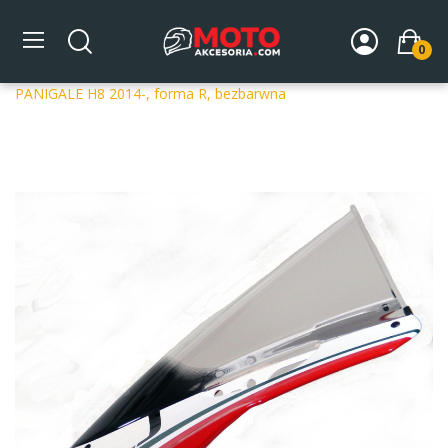
0
Strona główna
DLA MOTOCYKLA
Szyby
Szyby
dedykowane
Szyba motocyklowa MRA DUCATI 899 /S /R
PANIGALE H8 2014-, forma R, bezbarwna