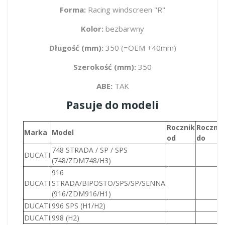
Forma:
Racing windscreen "R"
Kolor:
bezbarwny
Długość (mm):
350 (=OEM +40mm)
Szerokość (mm):
350
ABE:
TAK
Pasuje do modeli
Rocznik
Rocznik
Marka
Model
od
do
748 STRADA / SP / SPS
DUCATI
(748/ZDM748/H3)
916
DUCATI
STRADA/BIPOSTO/SPS/SP/SENNA
(916/ZDM916/H1)
DUCATI
996 SPS (H1/H2)
DUCATI
998 (H2)