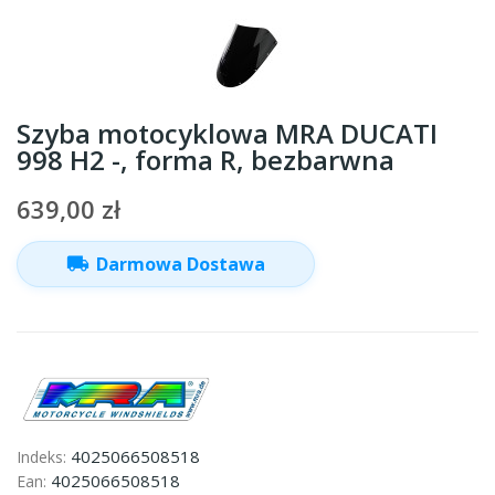
Szyba motocyklowa MRA DUCATI
998 H2 -, forma R, bezbarwna
639,00 zł
local_shipping
Darmowa Dostawa
4025066508518
Indeks:
4025066508518
Ean: