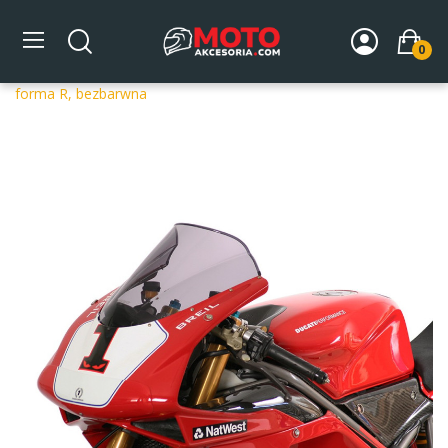
0
Strona główna
DLA MOTOCYKLA
Szyby
Szyby
dedykowane
Szyba motocyklowa MRA DUCATI 998 H2 -,
forma R, bezbarwna