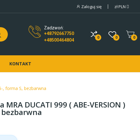
Zaloguj się
zł
PLN
Zadzwoń:
+48792667750
0
0
0
+48500464804
KONTAKT
-, forma S, bezbarwna
a MRA DUCATI 999 ( ABE-VERSION )
, bezbarwna