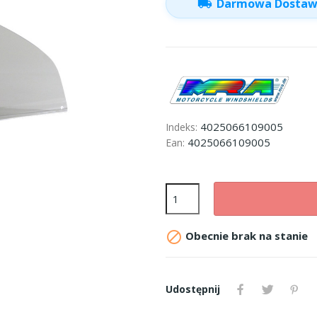
local_shipping
Darmowa Dosta
4025066109005
Indeks:
4025066109005
Ean:

Obecnie brak na stanie
Udostępnij