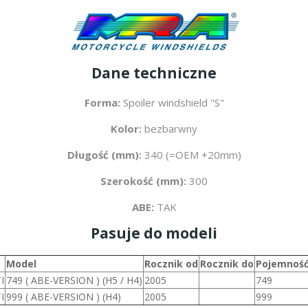
Dane techniczne
Forma:
Spoiler windshield "S"
Kolor:
bezbarwny
Długość (mm):
340 (=OEM +20mm)
Szerokość (mm):
300
ABE:
TAK
Pasuje do modeli
Model
Rocznik od
Rocznik do
Pojemność
I
749 ( ABE-VERSION ) (H5 / H4)
2005
749
I
999 ( ABE-VERSION ) (H4)
2005
999