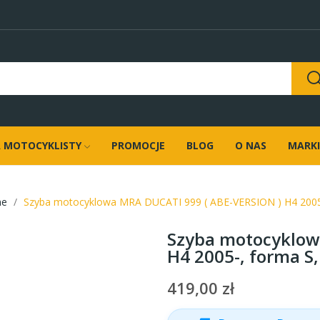
 MOTOCYKLISTY
PROMOCJE
BLOG
O NAS
MARKI
ne
Szyba motocyklowa MRA DUCATI 999 ( ABE-VERSION ) H4 2005
Szyba motocyklow
H4 2005-, forma S
419,00 zł