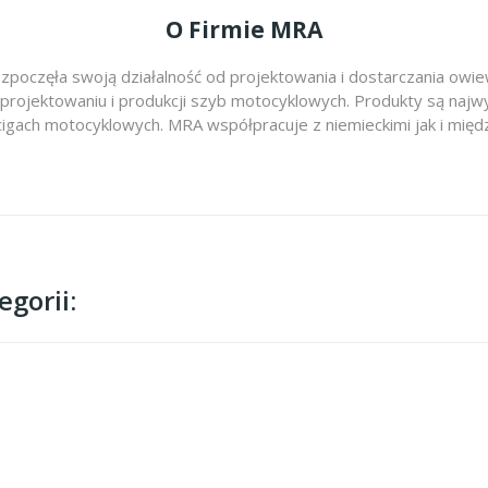
O Firmie MRA
zpoczęła swoją działalność od projektowania i dostarczania ow
 projektowaniu i produkcji szyb motocyklowych. Produkty są najwy
cigach motocyklowych. MRA współpracuje z niemieckimi jak i m
gorii: