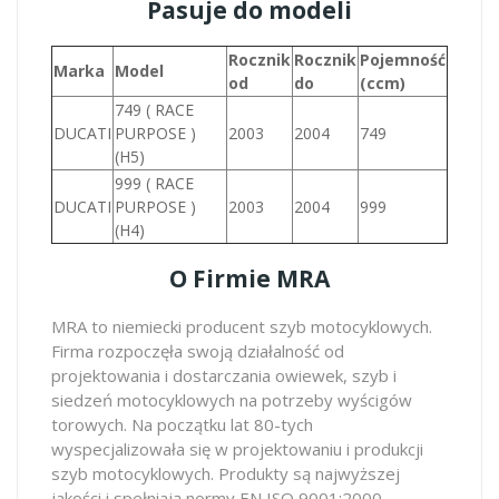
Pasuje do modeli
Rocznik
Rocznik
Pojemność
Marka
Model
od
do
(ccm)
749 ( RACE
DUCATI
PURPOSE )
2003
2004
749
(H5)
999 ( RACE
DUCATI
PURPOSE )
2003
2004
999
(H4)
O Firmie MRA
MRA to niemiecki producent szyb motocyklowych.
Firma rozpoczęła swoją działalność od
projektowania i dostarczania owiewek, szyb i
siedzeń motocyklowych na potrzeby wyścigów
torowych. Na początku lat 80-tych
wyspecjalizowała się w projektowaniu i produkcji
szyb motocyklowych. Produkty są najwyższej
jakości i spełniają normy EN ISO 9001:2000.