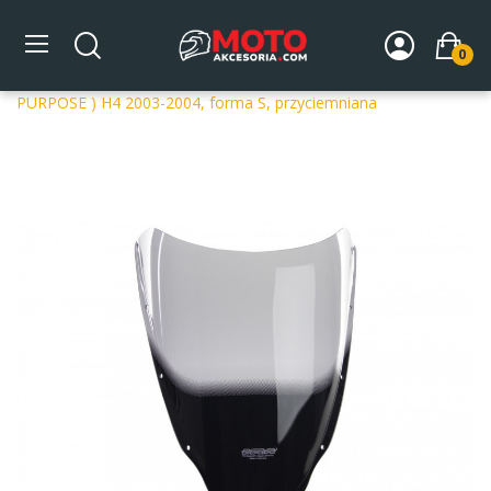
0
Strona główna
DLA MOTOCYKLA
Szyby
Szyby
dedykowane
Szyba motocyklowa MRA DUCATI 999 ( RACE
PURPOSE ) H4 2003-2004, forma S, przyciemniana