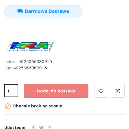
local_shipping
Darmowa Dostawa
4025066080915
Indeks:
4025066080915
Ean:
Dodaj do koszyka

Obecnie brak na stanie
Udostępnij